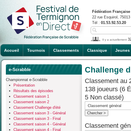
Fédération Française
22 rue Esquirol, 75013
Tél :
01.53.92.53.20
3
Il y a actuellement
Accueil
Tournois
Classements
Classique
Jeunes
Challenge d
e-Scrabble
Classement au 2
Championnat e-Scrabble
Présentation
138 joueurs (6 
Résultats des épisodes
5 Non classé)
Classement saison 1
Classement saison 2
Classement Challenge d'été
Classement saison 3 - Général
Classement saison 3 - Final
Classement saison 4 - Général
Classement géné
Classement saison 4 - Final