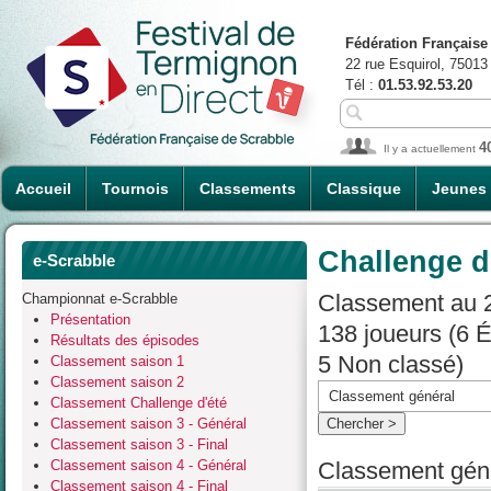
Fédération Française
22 rue Esquirol, 75013
Tél :
01.53.92.53.20
4
Il y a actuellement
Accueil
Tournois
Classements
Classique
Jeunes
Challenge d
e-Scrabble
Classement au 2
Championnat e-Scrabble
Présentation
138 joueurs (6 
Résultats des épisodes
5 Non classé)
Classement saison 1
Classement saison 2
Classement Challenge d'été
Classement saison 3 - Général
Classement saison 3 - Final
Classement saison 4 - Général
Classement géné
Classement saison 4 - Final