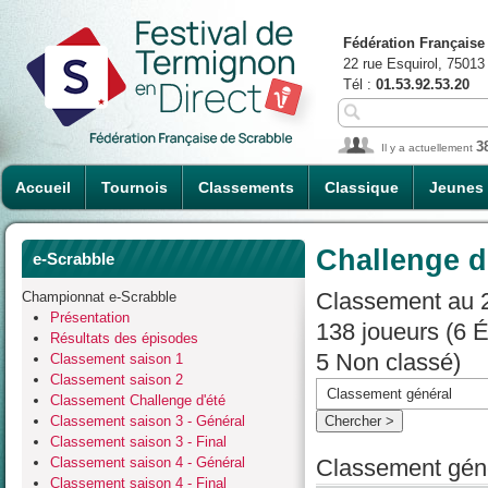
Fédération Française
22 rue Esquirol, 75013
Tél :
01.53.92.53.20
3
Il y a actuellement
Accueil
Tournois
Classements
Classique
Jeunes
Challenge d
e-Scrabble
Classement au 2
Championnat e-Scrabble
Présentation
138 joueurs (6 
Résultats des épisodes
5 Non classé)
Classement saison 1
Classement saison 2
Classement Challenge d'été
Classement saison 3 - Général
Classement saison 3 - Final
Classement saison 4 - Général
Classement géné
Classement saison 4 - Final