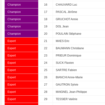
Champion
16
CHAUVARD Luc
Champion
17
PASCAL Jérôme
Champion
18
GRUCHOT Annie
Champion
19
DOL Jean
Champion
20
POULAIN Stéphane
Expert
21
MAES Eric
Expert
22
BAUMANN Christiane
Expert
23
PRIEUR Dominique
Expert
24
SUCK Flavien
Expert
25
SARTRE Fabien
Expert
26
BIANCHI Anne-Marie
Expert
27
GAUTRON Sylvie
Expert
28
MAIGNEL Jean-Philippe
Expert
29
TESSIER Valérie