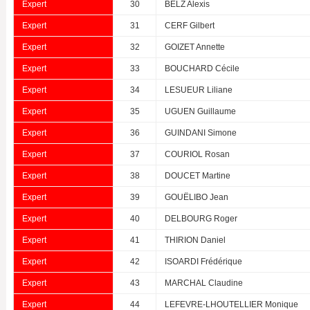
Expert
30
BELZ Alexis
Expert
31
CERF Gilbert
Expert
32
GOIZET Annette
Expert
33
BOUCHARD Cécile
Expert
34
LESUEUR Liliane
Expert
35
UGUEN Guillaume
Expert
36
GUINDANI Simone
Expert
37
COURIOL Rosan
Expert
38
DOUCET Martine
Expert
39
GOUËLIBO Jean
Expert
40
DELBOURG Roger
Expert
41
THIRION Daniel
Expert
42
ISOARDI Frédérique
Expert
43
MARCHAL Claudine
Expert
44
LEFEVRE-LHOUTELLIER Monique