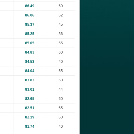
86.49
60
86.06
62
85.37
45
85.25
36
85.05
65
84.83
60
84.53
40
84.04
65
83.83
60
83.01
44
82.65
60
82.51
65
82.19
60
81.74
40