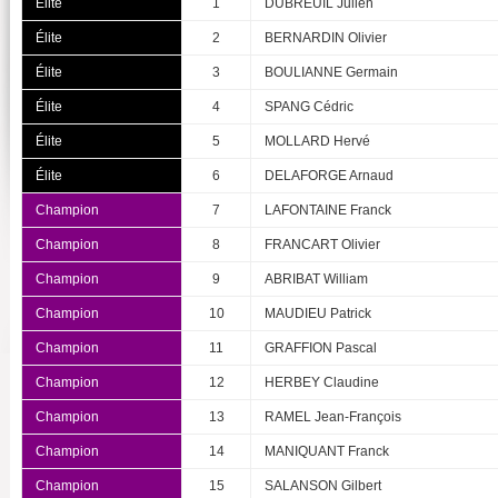
Élite
1
DUBREUIL Julien
Élite
2
BERNARDIN Olivier
Élite
3
BOULIANNE Germain
Élite
4
SPANG Cédric
Élite
5
MOLLARD Hervé
Élite
6
DELAFORGE Arnaud
Champion
7
LAFONTAINE Franck
Champion
8
FRANCART Olivier
Champion
9
ABRIBAT William
Champion
10
MAUDIEU Patrick
Champion
11
GRAFFION Pascal
Champion
12
HERBEY Claudine
Champion
13
RAMEL Jean-François
Champion
14
MANIQUANT Franck
Champion
15
SALANSON Gilbert