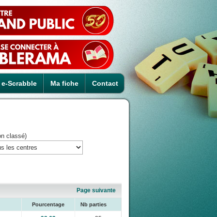
e-Scrabble
Ma fiche
Contact
on classé)
Page suivante
Pourcentage
Nb parties