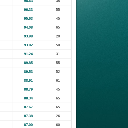
98.63
35
96.33
55
95.63
45
94.08
65
93.98
20
93.02
50
91.24
31
89.85
55
89.53
52
88.91
61
88.79
45
88.34
65
87.67
65
87.38
26
87.00
60