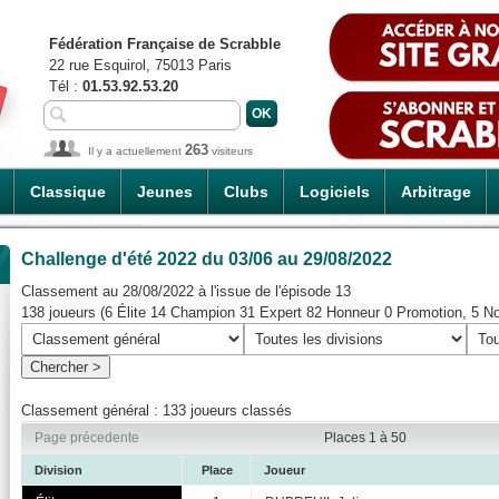
Fédération Française de Scrabble
22 rue Esquirol, 75013 Paris
Tél :
01.53.92.53.20
263
Il y a actuellement
visiteurs
Classique
Jeunes
Clubs
Logiciels
Arbitrage
Challenge d'été 2022
du 03/06 au 29/08/2022
Classement au 28/08/2022 à l'issue de l'épisode 13
138 joueurs (6 Élite 14 Champion 31 Expert 82 Honneur 0 Promotion, 5 N
Classement général : 133 joueurs classés
Page précedente
Places 1 à 50
Division
Place
Joueur