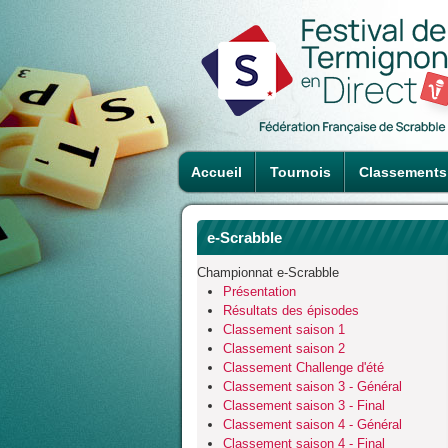
Accueil
Tournois
Classements
e-Scrabble
Championnat e-Scrabble
Présentation
Résultats des épisodes
Classement saison 1
Classement saison 2
Classement Challenge d'été
Classement saison 3 - Général
Classement saison 3 - Final
Classement saison 4 - Général
Classement saison 4 - Final