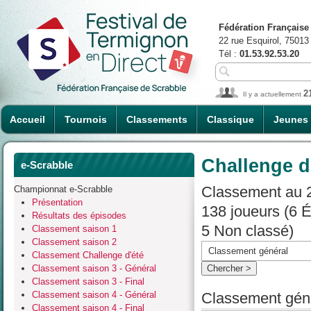
Fédération Française
22 rue Esquirol, 75013
Tél :
01.53.92.53.20
2
Il y a actuellement
Accueil
Tournois
Classements
Classique
Jeunes
Challenge d
e-Scrabble
Classement au 2
Championnat e-Scrabble
Présentation
138 joueurs (6 
Résultats des épisodes
5 Non classé)
Classement saison 1
Classement saison 2
Classement Challenge d'été
Classement saison 3 - Général
Classement saison 3 - Final
Classement saison 4 - Général
Classement géné
Classement saison 4 - Final