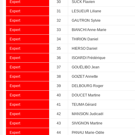
Expert
30
SUCK Flavien
Expert
31
LESUEUR Liliane
Expert
32
GAUTRON Sylvie
Expert
33
BIANCHI Anne-Marie
Expert
34
THIRION Daniel
Expert
35
HIERSO Daniel
Expert
36
ISOARDI Frédérique
Expert
37
GOUËLIBO Jean
Expert
38
GOIZET Annette
Expert
39
DELBOURG Roger
Expert
40
DOUCET Martine
Expert
41
TEUMA Gérard
Expert
42
MANSION Judicaël
Expert
43
SIVIGNON Martine
Expert
44
PANAU Marie-Odile