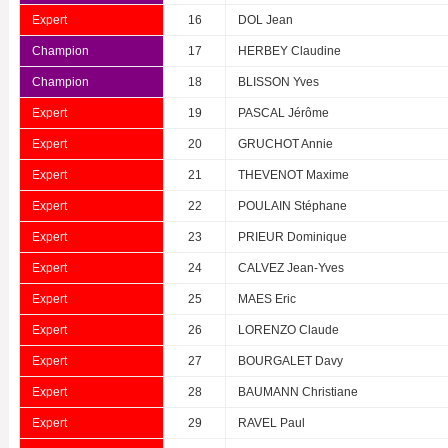
Expert
16
DOL Jean
Champion
17
HERBEY Claudine
Champion
18
BLISSON Yves
Expert
19
PASCAL Jérôme
Expert
20
GRUCHOT Annie
Expert
21
THEVENOT Maxime
Expert
22
POULAIN Stéphane
Expert
23
PRIEUR Dominique
Expert
24
CALVEZ Jean-Yves
Expert
25
MAES Eric
Expert
26
LORENZO Claude
Expert
27
BOURGALET Davy
Expert
28
BAUMANN Christiane
Expert
29
RAVEL Paul