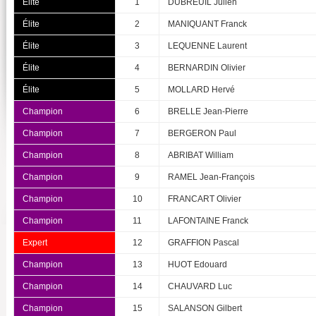
Élite
1
DUBREUIL Julien
Élite
2
MANIQUANT Franck
Élite
3
LEQUENNE Laurent
Élite
4
BERNARDIN Olivier
Élite
5
MOLLARD Hervé
Champion
6
BRELLE Jean-Pierre
Champion
7
BERGERON Paul
Champion
8
ABRIBAT William
Champion
9
RAMEL Jean-François
Champion
10
FRANCART Olivier
Champion
11
LAFONTAINE Franck
Expert
12
GRAFFION Pascal
Champion
13
HUOT Edouard
Champion
14
CHAUVARD Luc
Champion
15
SALANSON Gilbert