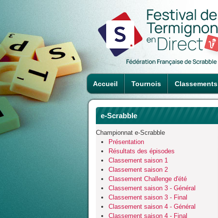
Accueil
Tournois
Classements
e-Scrabble
Championnat e-Scrabble
Présentation
Résultats des épisodes
Classement saison 1
Classement saison 2
Classement Challenge d'été
Classement saison 3 - Général
Classement saison 3 - Final
Classement saison 4 - Général
Classement saison 4 - Final