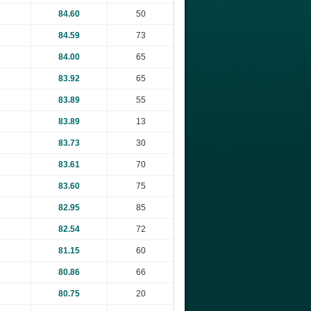
84.60
50
84.59
73
84.00
65
83.92
65
83.89
55
83.89
13
83.73
30
83.61
70
83.60
75
82.95
85
82.54
72
81.15
60
80.86
66
80.75
20