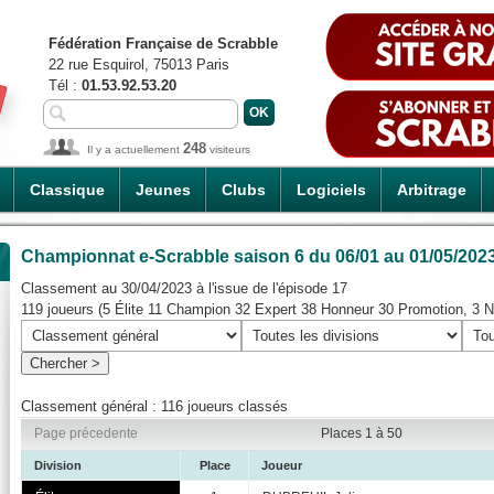
Fédération Française de Scrabble
22 rue Esquirol, 75013 Paris
Tél :
01.53.92.53.20
248
Il y a actuellement
visiteurs
Classique
Jeunes
Clubs
Logiciels
Arbitrage
Championnat e-Scrabble saison 6
du 06/01 au 01/05/202
Classement au 30/04/2023 à l'issue de l'épisode 17
119 joueurs (5 Élite 11 Champion 32 Expert 38 Honneur 30 Promotion, 3 N
Classement général : 116 joueurs classés
Page précedente
Places 1 à 50
Division
Place
Joueur