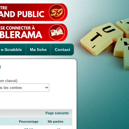
e-Scrabble
Ma fiche
Contact
3
on classé)
Page suivante
Pourcentage
Nb parties