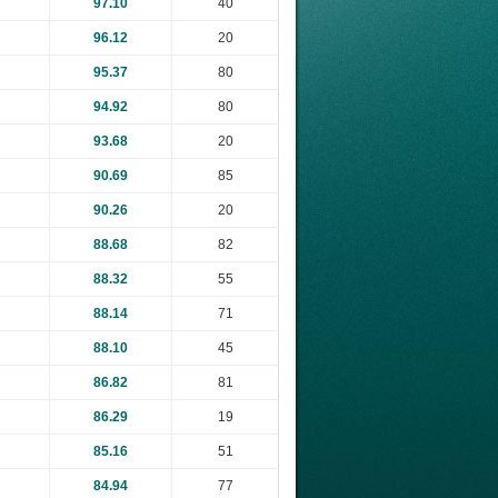
97.10
40
96.12
20
95.37
80
94.92
80
93.68
20
90.69
85
90.26
20
88.68
82
88.32
55
88.14
71
88.10
45
86.82
81
86.29
19
85.16
51
84.94
77