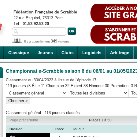
Fédération Française de Scrabble
22 rue Esquirol, 75013 Paris
Tél :
01.53.92.53.20
349
Il y a actuellement
visiteurs
Classique
Jeunes
Clubs
Logiciels
Arbitrage
Championnat e-Scrabble saison 6
du 06/01 au 01/05/202
Classement au 30/04/2023 à l'issue de l'épisode 17
119 joueurs (5 Élite 11 Champion 32 Expert 38 Honneur 30 Promotion, 3 N
Classement général : 116 joueurs classés
Page précedente
Places 1 à 50
Division
Place
Joueur