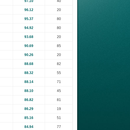
97.10
40
96.12
20
95.37
80
94.92
80
93.68
20
90.69
85
90.26
20
88.68
82
88.32
55
88.14
71
88.10
45
86.82
81
86.29
19
85.16
51
84.94
77