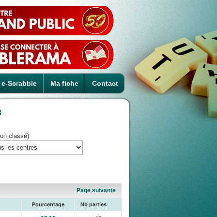
e-Scrabble
Ma fiche
Contact
3
on classé)
Page suivante
Pourcentage
Nb parties