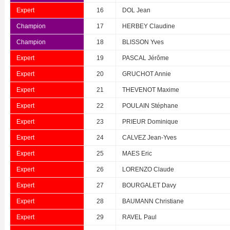
Expert
16
DOL Jean
Champion
17
HERBEY Claudine
Champion
18
BLISSON Yves
Expert
19
PASCAL Jérôme
Expert
20
GRUCHOT Annie
Expert
21
THEVENOT Maxime
Expert
22
POULAIN Stéphane
Expert
23
PRIEUR Dominique
Expert
24
CALVEZ Jean-Yves
Expert
25
MAES Eric
Expert
26
LORENZO Claude
Expert
27
BOURGALET Davy
Expert
28
BAUMANN Christiane
Expert
29
RAVEL Paul