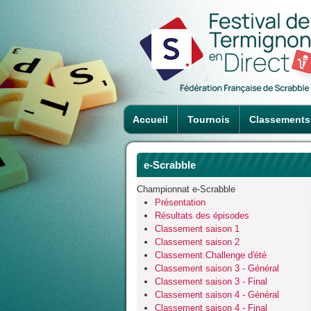
Accueil
Tournois
Classements
e-Scrabble
Championnat e-Scrabble
Présentation
Résultats des épisodes
Classement saison 1
Classement saison 2
Classement Challenge d'été
Classement saison 3 - Général
Classement saison 3 - Final
Classement saison 4 - Général
Classement saison 4 - Final