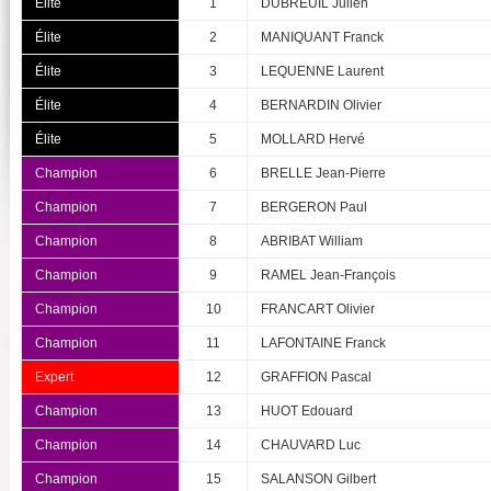
Élite
1
DUBREUIL Julien
Élite
2
MANIQUANT Franck
Élite
3
LEQUENNE Laurent
Élite
4
BERNARDIN Olivier
Élite
5
MOLLARD Hervé
Champion
6
BRELLE Jean-Pierre
Champion
7
BERGERON Paul
Champion
8
ABRIBAT William
Champion
9
RAMEL Jean-François
Champion
10
FRANCART Olivier
Champion
11
LAFONTAINE Franck
Expert
12
GRAFFION Pascal
Champion
13
HUOT Edouard
Champion
14
CHAUVARD Luc
Champion
15
SALANSON Gilbert