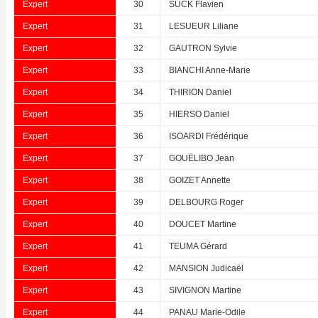
Expert
30
SUCK Flavien
Expert
31
LESUEUR Liliane
Expert
32
GAUTRON Sylvie
Expert
33
BIANCHI Anne-Marie
Expert
34
THIRION Daniel
Expert
35
HIERSO Daniel
Expert
36
ISOARDI Frédérique
Expert
37
GOUËLIBO Jean
Expert
38
GOIZET Annette
Expert
39
DELBOURG Roger
Expert
40
DOUCET Martine
Expert
41
TEUMA Gérard
Expert
42
MANSION Judicaël
Expert
43
SIVIGNON Martine
Expert
44
PANAU Marie-Odile