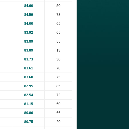
84.60
50
84.59
73
84.00
65
83.92
65
83.89
55
83.89
13
83.73
30
83.61
70
83.60
75
82.95
85
82.54
72
81.15
60
80.86
66
80.75
20