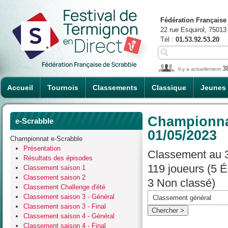
Fédération Française
22 rue Esquirol, 75013
Tél :
01.53.92.53.20
3
Il y a actuellement
Accueil
Tournois
Classements
Classique
Jeunes
Championnat
e-Scrabble
01/05/2023
Championnat e-Scrabble
Présentation
Classement au 3
Résultats des épisodes
119 joueurs (5 
Classement saison 1
Classement saison 2
3 Non classé)
Classement Challenge d'été
Classement saison 3 - Général
Classement saison 3 - Final
Classement saison 4 - Général
Classement saison 4 - Final