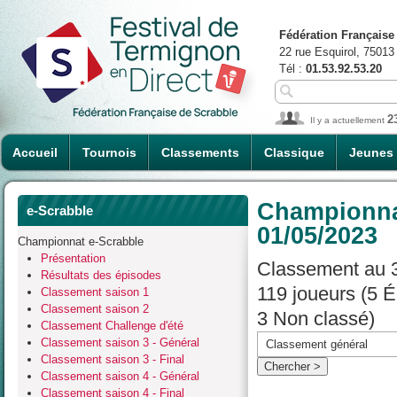
Fédération Française
22 rue Esquirol, 75013
Tél :
01.53.92.53.20
2
Il y a actuellement
Accueil
Tournois
Classements
Classique
Jeunes
Championnat
e-Scrabble
01/05/2023
Championnat e-Scrabble
Présentation
Classement au 3
Résultats des épisodes
119 joueurs (5 
Classement saison 1
Classement saison 2
3 Non classé)
Classement Challenge d'été
Classement saison 3 - Général
Classement saison 3 - Final
Classement saison 4 - Général
Classement saison 4 - Final