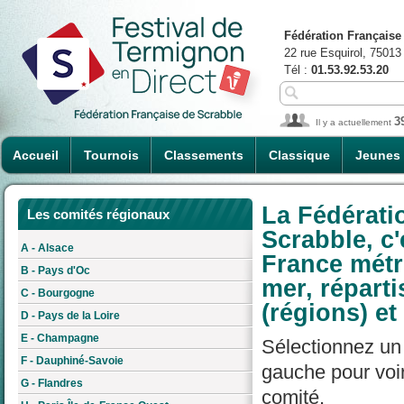
Fédération Française
22 rue Esquirol, 75013
Tél :
01.53.92.53.20
3
Il y a actuellement
Accueil
Tournois
Classements
Classique
Jeunes
La Fédérati
Les comités régionaux
Scrabble, c'
A - Alsace
France métro
B - Pays d'Oc
mer, réparti
C - Bourgogne
(régions) et
D - Pays de la Loire
E - Champagne
Sélectionnez un 
F - Dauphiné-Savoie
gauche pour voir 
G - Flandres
comité.