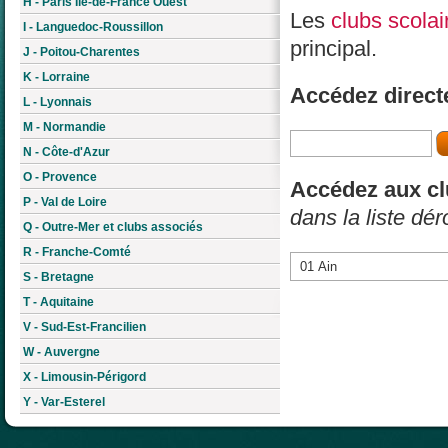
H - Paris Île-de-France Ouest
Les
clubs scolai
I - Languedoc-Roussillon
principal.
J - Poitou-Charentes
K - Lorraine
Accédez direct
L - Lyonnais
M - Normandie
N - Côte-d'Azur
O - Provence
Accédez aux cl
P - Val de Loire
dans la liste dér
Q - Outre-Mer et clubs associés
R - Franche-Comté
S - Bretagne
T - Aquitaine
V - Sud-Est-Francilien
W - Auvergne
X - Limousin-Périgord
Y - Var-Esterel