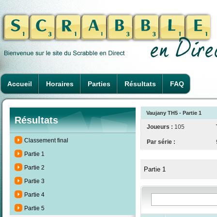
Accueil
Horaires
Parties
Résultats
FAQ
Vaujany TH5 - Partie 1
Résultats
Joueurs :
105
Classement final
Par série :
Partie 1
Partie 2
Partie 1
Partie 3
Partie 4
Partie 5