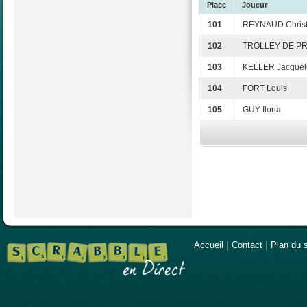
Place
Joueur
101
REYNAUD Christ
102
TROLLEY DE PR
103
KELLER Jacquel
104
FORT Louis
105
GUY Ilona
Accueil
|
Contact
|
Plan du s