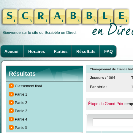
Accueil
Horaires
Parties
Résultats
FAQ
Championnat de France Indi
Résultats
Joueurs :
1064
T
Classement final
Par série :
Partie 1
Partie 2
Étape du Grand Prix
remp
Partie 3
Partie 4
Partie 5