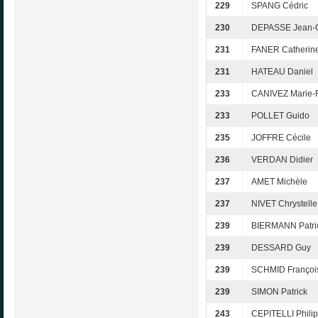
229
SPANG Cédric
230
DEPASSE Jean-
231
FANER Catherin
231
HATEAU Daniel
233
CANIVEZ Marie-F
233
POLLET Guido
235
JOFFRE Cécile
236
VERDAN Didier
237
AMET Michèle
237
NIVET Chrystelle
239
BIERMANN Patri
239
DESSARD Guy
239
SCHMID Françoi
239
SIMON Patrick
243
CEPITELLI Phili