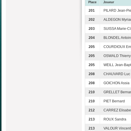
Place
Joueur
201
PILARD Jean-Pie
202
ALDEGON Myri
203
SUISSA Marie-Cl
204
BLONDEL Antoi
205
COURDIOUX Em
205
OSWALD Thierry
205
WEILL Jean-Bapt
208
CHAUVARD Luc
208
GOICHON Assia
210
GRELLET Berna
210
PIET Bernard
212
CARREZ Elisabe
213
ROUX Sandra
213
VALOUR Vincent