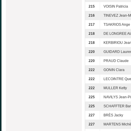
215
VOISIN Patricia
216
TINEVEZ Jean-M
217
TSAKRIOS Ange
218
DE LONGREE Al
218
KERBIRIOU Jean
220
GUIDARD Laure
220
PRAUD Claude
222
GONIN Clara
222
LECOINTRE Que
222
MULLER Ketty
225
NAVILYS Jean-Pi
225
SCHAFFTER Bar
227
BRÈS Jacky
227
MARTENS Michè