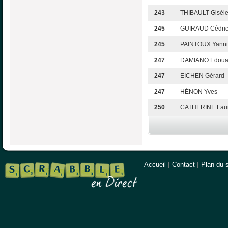
243
THIBAULT Gisèl
245
GUIRAUD Cédri
245
PAINTOUX Yanni
247
DAMIANO Edoua
247
EICHEN Gérard
247
HÉNON Yves
250
CATHERINE Laur
Accueil
|
Contact
|
Plan du s