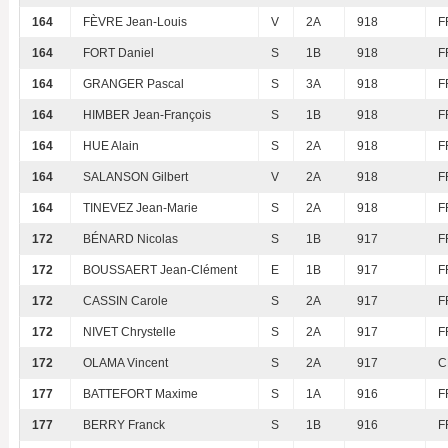
164
FÈVRE Jean-Louis
V
2A
918
F
164
FORT Daniel
S
1B
918
F
164
GRANGER Pascal
S
3A
918
F
164
HIMBER Jean-François
S
1B
918
F
164
HUE Alain
S
2A
918
F
164
SALANSON Gilbert
V
2A
918
F
164
TINEVEZ Jean-Marie
S
2A
918
F
172
BÉNARD Nicolas
S
1B
917
F
172
BOUSSAERT Jean-Clément
E
1B
917
F
172
CASSIN Carole
S
2A
917
F
172
NIVET Chrystelle
S
2A
917
F
172
OLAMA Vincent
S
2A
917
C
177
BATTEFORT Maxime
S
1A
916
F
177
BERRY Franck
S
1B
916
F