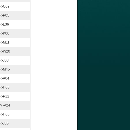
R-C09
R-P05
R-L36
R-K06
R-M11
R-W20
R-J03
R-M45
R-A04
R-H05
R-P12
M-V24
R-H05
R-J35