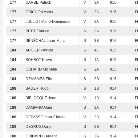
177
GARBE Patrick
V
3A
916
F
177
GOICHON Assia
V
2A
916
F
177
JULLIOT Marie-Dominique
V
2A
916
F
177
PETIT Fabrice
S
3A
916
F
177
SÉNÉCHAL Jean-Marc
S
3B
916
F
184
ARCIER Patricia
S
4C
915
F
184
BOHBOT Hervé
S
1A
915
F
184
COHARD Michelle
S
2A
915
F
184
DEVISMES Elie
S
2B
915
F
188
BAUER Hugo
S
1B
914
F
188
BIBLOCQUE Jean
V
1B
914
F
188
DAMIANO Alain
S
2A
914
F
188
DEPASSE Jean-Claude
V
2B
914
F
188
DESRUS Dany
S
2B
914
F
188
GUIDARD Laurent
S
2A
914
F