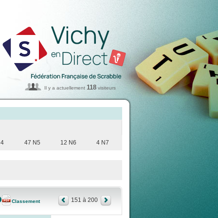
118
Il y a actuellement
visiteurs
N4
47 N5
12 N6
4 N7
151 à 200
Classement