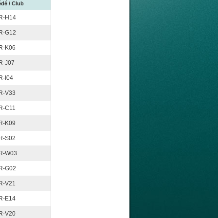
dé / Club
R-H14
R-G12
R-K06
R-J07
R-I04
R-V33
R-C11
R-K09
R-S02
R-W03
R-G02
R-V21
R-E14
R-V20