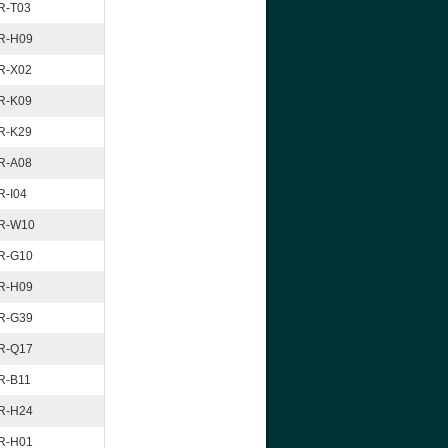
R-T03
R-H09
R-X02
R-K09
R-K29
R-A08
R-I04
R-W10
R-G10
R-H09
R-G39
R-Q17
R-B11
R-H24
R-H01