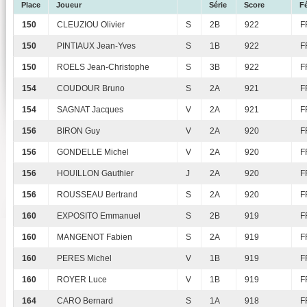
Place
Joueur
Série
Score
Fé
150
CLEUZIOU Olivier
S
2B
922
F
150
PINTIAUX Jean-Yves
S
1B
922
F
150
ROELS Jean-Christophe
S
3B
922
F
154
COUDOUR Bruno
S
2A
921
F
154
SAGNAT Jacques
V
2A
921
F
156
BIRON Guy
V
2A
920
F
156
GONDELLE Michel
V
2A
920
F
156
HOUILLON Gauthier
J
2A
920
F
156
ROUSSEAU Bertrand
S
2A
920
F
160
EXPOSITO Emmanuel
S
2B
919
F
160
MANGENOT Fabien
S
2A
919
F
160
PERES Michel
V
1B
919
F
160
ROYER Luce
V
1B
919
F
164
CARO Bernard
S
1A
918
F