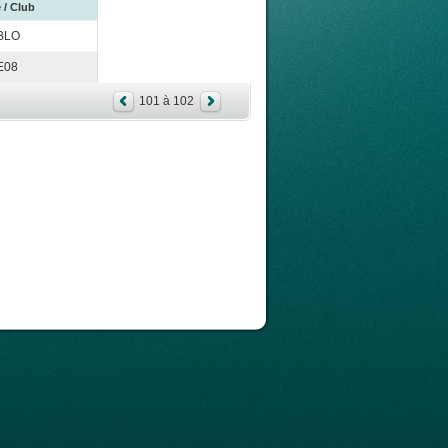
 / Club
BLO
E08
101 à 102