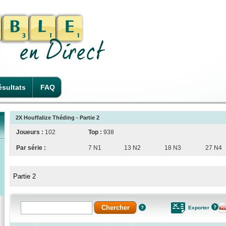
sultats
FAQ
2X Houffalize Théding - Partie 2
Joueurs :
102
Top :
938
Par série :
7 N1
13 N2
18 N3
27 N4
Partie 2
Exporter