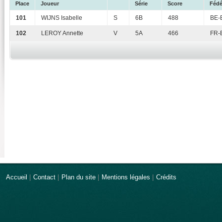
Place
Joueur
Série
Score
Fédé
101
WIJNS Isabelle
S
6B
488
BE-
102
LEROY Annette
V
5A
466
FR-
Accueil
|
Contact
|
Plan du site
|
Mentions légales
|
Crédits