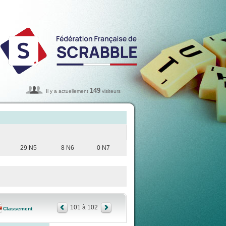
149
Il y a actuellement
visiteurs
29 N5
8 N6
0 N7
101 à 102
Classement