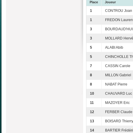
Place
Joueur
1
CONTROU Joan
1
FREDON Lauren
3
BOURDAUD'HUI 
3
MOLLARD Herv
5
ALABI Abib
5
CHINCHOLLE Thi
7
CASSIN Carole
8
MILLON Gabriel
8
NABAT Pierre
10
CHAUVARD Luc
11
MAZOYER Eric
12
FERBER Claude
13
BOISARD Thierr
14
BARTIER Frédéri