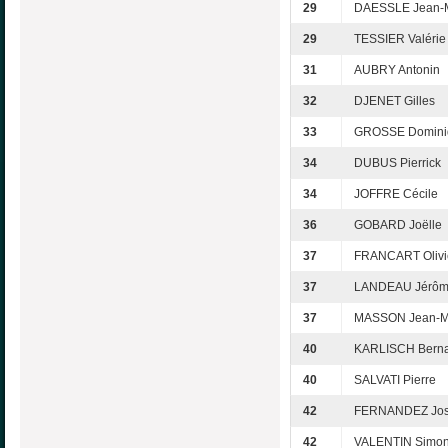
29
DAESSLE Jean-
29
TESSIER Valérie
31
AUBRY Antonin
32
DJENET Gilles
33
GROSSE Domini
34
DUBUS Pierrick
34
JOFFRE Cécile
36
GOBARD Joëlle
37
FRANCART Olivi
37
LANDEAU Jérô
37
MASSON Jean-M
40
KARLISCH Bern
40
SALVATI Pierre
42
FERNANDEZ Jo
42
VALENTIN Simo