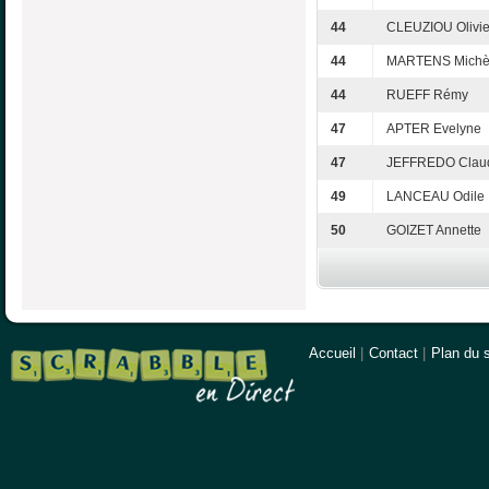
44
CLEUZIOU Olivie
44
MARTENS Michè
44
RUEFF Rémy
47
APTER Evelyne
47
JEFFREDO Clau
49
LANCEAU Odile
50
GOIZET Annette
Accueil
|
Contact
|
Plan du s