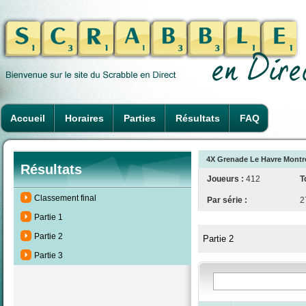
Accueil
Horaires
Parties
Résultats
FAQ
4X Grenade Le Havre Montro
Résultats
Joueurs :
412
T
Classement final
Par série :
2
Partie 1
Partie 2
Partie 2
Partie 3