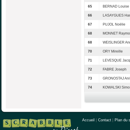
65
BERNAD Louise
66
LASAYGUES Har
67
PUJOL Noëlie
68
MONNET Raymo
68
WEISLINGER An
70
ORY Mireille
71
LEVESQUE Jacq
72
FABRE Joseph
73
GRONOSTAJ Ani
74
KOWALSKI Simo
Accueil
|
Contact
|
Plan du s