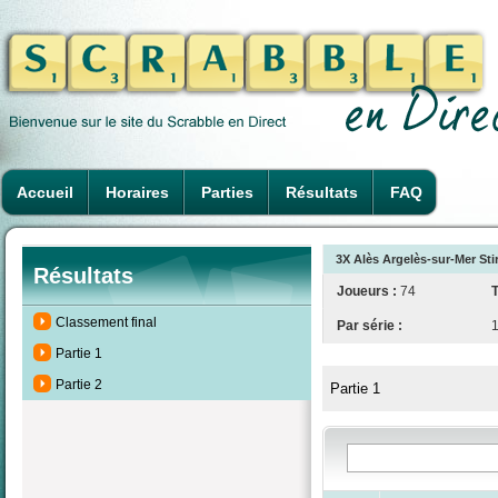
Accueil
Horaires
Parties
Résultats
FAQ
3X Alès Argelès-sur-Mer Sti
Résultats
Joueurs :
74
T
Classement final
Par série :
Partie 1
Partie 2
Partie 1