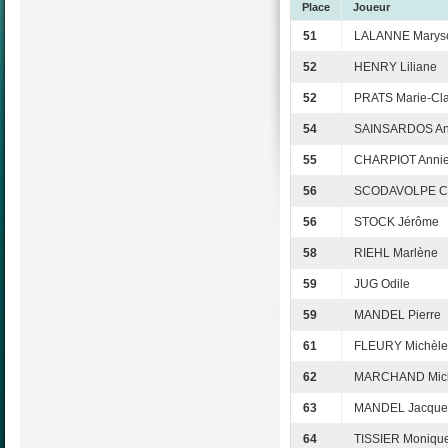
Place
Joueur
51
LALANNE Marys
52
HENRY Liliane
52
PRATS Marie-Cla
54
SAINSARDOS An
55
CHARPIOT Anni
56
SCODAVOLPE Ca
56
STOCK Jérôme
58
RIEHL Marlène
59
JUG Odile
59
MANDEL Pierre
61
FLEURY Michèle
62
MARCHAND Mic
63
MANDEL Jacquel
64
TISSIER Moniqu