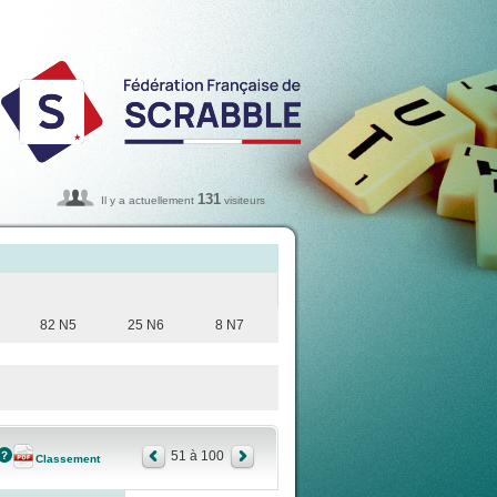
131
Il y a actuellement
visiteurs
82 N5
25 N6
8 N7
51 à 100
Classement