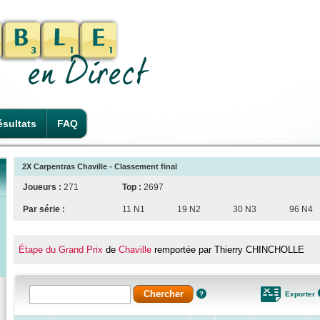
sultats
FAQ
2X Carpentras Chaville - Classement final
Joueurs :
271
Top :
2697
Par série :
11 N1
19 N2
30 N3
96 N4
Étape du Grand Prix
de
Chaville
remportée par Thierry CHINCHOLLE
Exporter