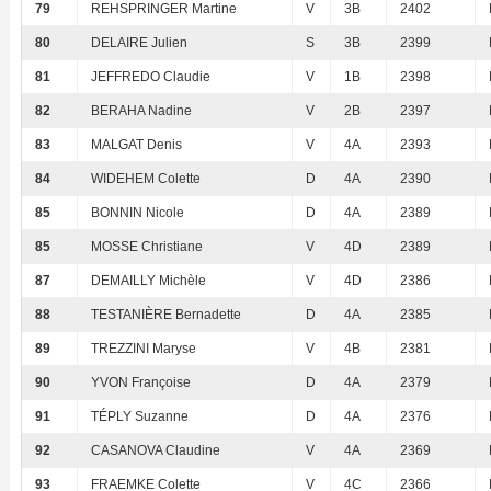
79
REHSPRINGER Martine
V
3B
2402
80
DELAIRE Julien
S
3B
2399
81
JEFFREDO Claudie
V
1B
2398
82
BERAHA Nadine
V
2B
2397
83
MALGAT Denis
V
4A
2393
84
WIDEHEM Colette
D
4A
2390
85
BONNIN Nicole
D
4A
2389
85
MOSSE Christiane
V
4D
2389
87
DEMAILLY Michèle
V
4D
2386
88
TESTANIÈRE Bernadette
D
4A
2385
89
TREZZINI Maryse
V
4B
2381
90
YVON Françoise
D
4A
2379
91
TÉPLY Suzanne
D
4A
2376
92
CASANOVA Claudine
V
4A
2369
93
FRAEMKE Colette
V
4C
2366