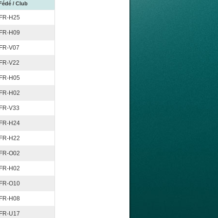
Fédé / Club
FR-H25
FR-H09
FR-V07
FR-V22
FR-H05
FR-H02
FR-V33
FR-H24
FR-H22
FR-O02
FR-H02
FR-O10
FR-H08
FR-U17