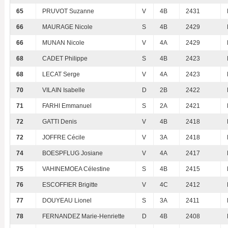
65
PRUVOT Suzanne
V
4B
2431
66
MAURAGE Nicole
S
4B
2429
66
MUNAN Nicole
V
4A
2429
68
CADET Philippe
S
4B
2423
68
LECAT Serge
V
4A
2423
70
VILAIN Isabelle
D
2B
2422
71
FARHI Emmanuel
S
2A
2421
72
GATTI Denis
V
4B
2418
72
JOFFRE Cécile
V
3A
2418
74
BOESPFLUG Josiane
V
4A
2417
75
VAHINEMOEA Célestine
S
4B
2415
76
ESCOFFIER Brigitte
V
4C
2412
77
DOUYEAU Lionel
S
3A
2411
78
FERNANDEZ Marie-Henriette
D
4B
2408