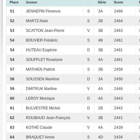
Place
Joueur
Série
Score
51
JENNEPIN Florence
S
3A
2466
52
MARTZ Alain
S
2B
2464
53
SCATTON Jean-Pierre
V
3B
2463
54
BOUVIER Frédéric
S
4B
2461
54
HUTEAU Eugénie
D
3B
2461
54
SOUFFLET Roselyne
S
4A
2461
57
MATHIEN Patrick
S
3B
2458
58
SOUSSEN Marlène
D
3A
2450
59
DMITRUK Martine
V
4A
2446
60
LEROY Monique
D
4A
2443
61
BULVESTRE Michel
D
2B
2442
62
ROUBAUD Jean-François
V
3B
2441
63
KOTHÉ Claude
V
4A
2439
64
BRAQUET Annie
S
4D
2434