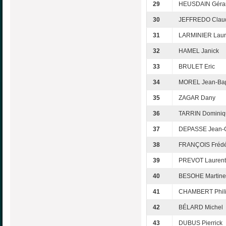
29
HEUSDAIN Géra
30
JEFFREDO Clau
31
LARMINIER Laur
32
HAMEL Janick
33
BRULET Eric
34
MOREL Jean-Bap
35
ZAGAR Dany
36
TARRIN Dominiq
37
DEPASSE Jean-
38
FRANÇOIS Frédé
39
PREVOT Laurent
40
BESOHE Martine
41
CHAMBERT Phil
42
BÉLARD Michel
43
DUBUS Pierrick