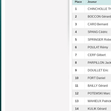
Place
Joueur
1
CHINCHOLLE Thi
2
BOCCON Gérard
3
CARO Bernard
4
SPANG Cédric
5
SPRINGER Robe
6
POULAT Rémy
7
CERF Gilbert
8
PARPILLON Jack
9
DOUILLET Eric
10
FORT Daniel
11
BAILLY Gérard
12
POTEMSKI Marc
13
MAHIEUX Patric
14
KULIK Gérard