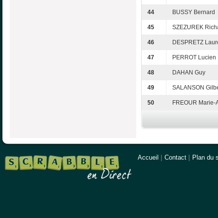
44
BUSSY Bernard
45
SZEZUREK Rich
46
DESPRETZ Laur
47
PERROT Lucien
48
DAHAN Guy
49
SALANSON Gilbe
50
FREOUR Marie-
Accueil
|
Contact
|
Plan du s