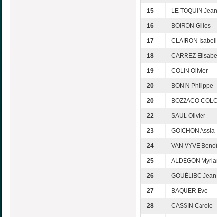
15
LE TOQUIN Jean
16
BOIRON Gilles
17
CLAIRON Isabell
18
CARREZ Elisabe
19
COLIN Olivier
20
BONIN Philippe
20
BOZZACO-COLON
22
SAUL Olivier
23
GOICHON Assia
24
VAN VYVE Benoî
25
ALDEGON Myri
26
GOUËLIBO Jean
27
BAQUER Eve
28
CASSIN Carole