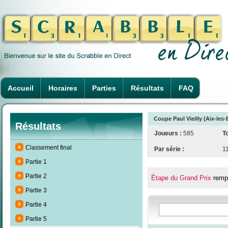
Accueil
Horaires
Parties
Résultats
FAQ
Coupe Paul Vieilly (Aix-les
Résultats
Joueurs :
585
To
Classement final
Par série :
1
Partie 1
Partie 2
Étape du Grand Prix
rempo
Partie 3
Partie 4
Partie 5