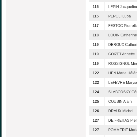
115
LEPIN Jacquelin
115
PEPOLI Luba
117
FESTOC Pierrett
118
LOUIN Catherine
119
DEROUX Cather
119
GOIZET Annette
119
ROSSIGNOL Mire
122
HEN Marie Hélè
122
LEFEVRE Marys
124
SLABODSKY Gér
125
COUSIN Alain
126
DRAUX Michel
127
DE FREITAS Pier
127
POMMERIE Marie