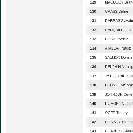
129
MACQUOY Jean
130
GRASS Didier
131
DARRAS Sylvai
132
CARQUILLE Evel
132
ROUX Patricia
134
ATALLAH Nagib
135
SALMON Domini
136
DELPHIN Moniq
137
TAILLANDIER Pa
138
BONNET Mélani
138
JOHNSON Genev
140
DUMONT Michèl
141
OGER Thierry
142
CHABAUD Miche
143
CHABERT Gérar