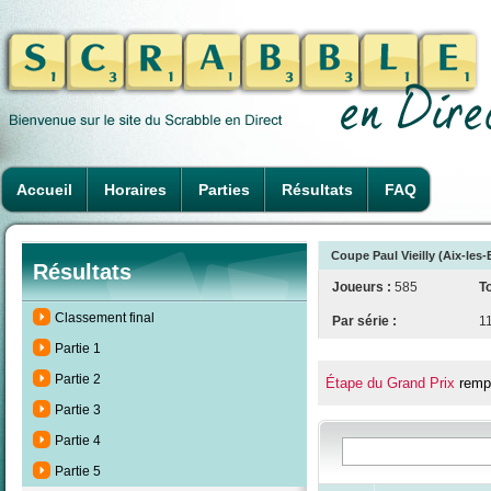
Accueil
Horaires
Parties
Résultats
FAQ
Coupe Paul Vieilly (Aix-les
Résultats
Joueurs :
585
To
Classement final
Par série :
1
Partie 1
Partie 2
Étape du Grand Prix
rempo
Partie 3
Partie 4
Partie 5