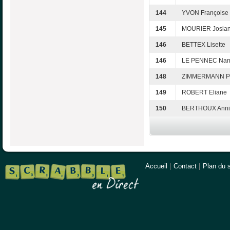
144
YVON Françoise
145
MOURIER Josia
146
BETTEX Lisette
146
LE PENNEC Na
148
ZIMMERMANN P
149
ROBERT Eliane
150
BERTHOUX Anni
Accueil
|
Contact
|
Plan du s