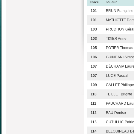
Place
Joueur
101
BRUN Françoise
101
MATHIOTTE Dom
103
PRUDHON Géra
103
TIXIER Anne
105
POTIER Thomas
106
GUINDANI Simo
107
DÉCHAMP Laur
107
LUCE Pascal
109
GALLET Philippe
110
TEILLET Brigitte
111
PAUCHARD Lau
112
BAU Denise
113
CUTULLIC Patric
114
BELOUINEAU Be