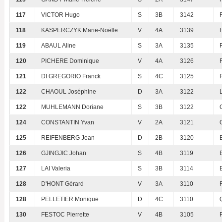
117
VICTOR Hugo
S
3B
3142
118
KASPERCZYK Marie-Noëlle
V
4A
3139
119
ABAUL Aline
S
3A
3135
120
PICHERE Dominique
V
4A
3126
121
DI GREGORIO Franck
S
4C
3125
122
CHAOUL Joséphine
D
3A
3122
122
MUHLEMANN Doriane
S
3B
3122
124
CONSTANTIN Yvan
V
2A
3121
125
REIFENBERG Jean
D
2B
3120
126
GJINGJIC Johan
S
4B
3119
127
LAI Valeria
S
3B
3114
128
D'HONT Gérard
V
3A
3110
128
PELLETIER Monique
D
4C
3110
130
FESTOC Pierrette
V
4B
3105