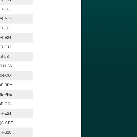
FR-Q03
FR-M44
FR-Q03
FR-E24
FR-G12
LB-LB
CH-LAN
CH-COT
BE-BRA
BE-PHE
BE-GIB
FR-E24
QC-CDE
FR-S20