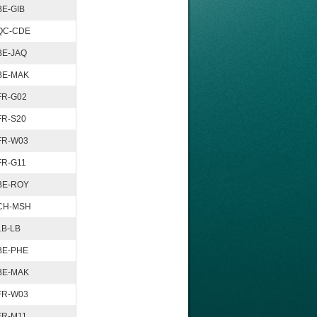
BE-GIB
QC-CDE
BE-JAQ
BE-MAK
FR-G02
FR-S20
FR-W03
FR-G11
BE-ROY
CH-MSH
LB-LB
BE-PHE
BE-MAK
FR-W03
FR-M11