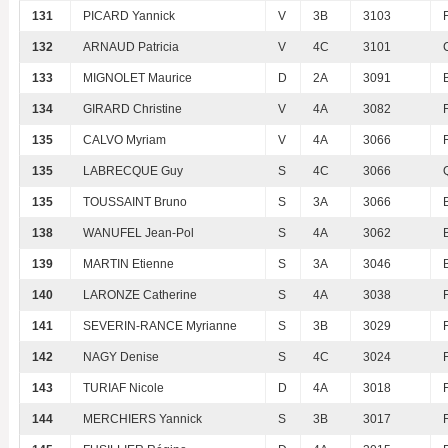
131
PICARD Yannick
V
3B
3103
132
ARNAUD Patricia
V
4C
3101
133
MIGNOLET Maurice
D
2A
3091
134
GIRARD Christine
V
4A
3082
135
CALVO Myriam
V
4A
3066
135
LABRECQUE Guy
S
4C
3066
135
TOUSSAINT Bruno
S
3A
3066
138
WANUFEL Jean-Pol
S
4A
3062
139
MARTIN Etienne
S
3A
3046
140
LARONZE Catherine
S
4A
3038
141
SEVERIN-RANCE Myrianne
S
3B
3029
142
NAGY Denise
S
4C
3024
143
TURIAF Nicole
D
4A
3018
144
MERCHIERS Yannick
S
3B
3017