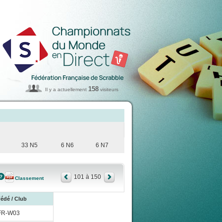
158
Il y a actuellement
visiteurs
33 N5
6 N6
6 N7
101 à 150
Classement
édé / Club
FR-W03