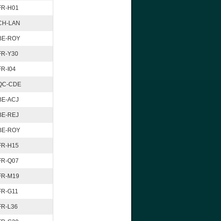
FR-H01
CH-LAN
BE-ROY
FR-Y30
FR-I04
QC-CDE
BE-ACJ
BE-REJ
BE-ROY
FR-H15
FR-Q07
FR-M19
FR-G11
FR-L36