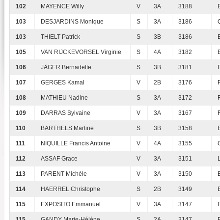
102
MAYENCE Willy
V
3A
3188
103
DESJARDINS Monique
S
3A
3186
103
THIELT Patrick
S
3B
3186
105
VAN RIJCKEVORSEL Virginie
S
4A
3182
106
JÄGER Bernadette
S
3B
3181
107
GERGES Kamal
V
2B
3176
108
MATHIEU Nadine
S
3A
3172
109
DARRAS Sylvaine
V
3A
3167
110
BARTHELS Martine
S
3B
3158
111
NIQUILLE Francis Antoine
V
4A
3155
112
ASSAF Grace
V
3A
3151
113
PARENT Michèle
V
3A
3150
114
HAERREL Christophe
S
2B
3149
115
EXPOSITO Emmanuel
V
3A
3147
115
GANDY Marie-Hélène
S
2A
3147