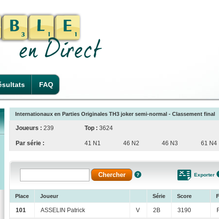
sultats
FAQ
Internationaux en Parties Originales TH3 joker semi-normal - Classement final
Joueurs :
239
Top :
3624
Par série :
41 N1
46 N2
46 N3
61 N4
Exporter
Place
Joueur
Série
Score
F
101
ASSELIN Patrick
V
2B
3190