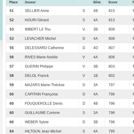
Place
Joueur
Série
Score
51
SELLIER Anne
S
4B
815
52
HOURI Gérard
S
4A
813
53
IMBERT Lê Thu
V
3B
808
53
LEVACHER Michel
D
4A
808
55
DELESSARD Catherine
D
4D
807
56
RIVES Marie-Noëlle
V
4A
806
57
GUERIN Philippe
V
3B
803
58
DELOL Franck
V
1B
802
59
MAZARS Marie-Thérèse
D
3A
797
60
CAPITAIN Françoise
D
4A
796
60
FOUQUEROLLE Denis
D
4B
796
60
GUILLAUME Corinne
S
3A
796
60
WEBER Sylvie
D
3B
796
64
HILTGUN Jean-Michel
S
4A
795