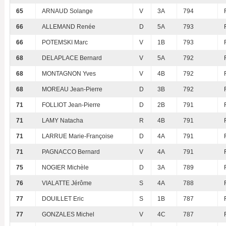
65
ARNAUD Solange
V
3A
794
66
ALLEMAND Renée
D
5A
793
66
POTEMSKI Marc
V
1B
793
68
DELAPLACE Bernard
V
5A
792
68
MONTAGNON Yves
V
4B
792
68
MOREAU Jean-Pierre
D
3B
792
71
FOLLIOT Jean-Pierre
D
2B
791
71
LAMY Natacha
R
4B
791
71
LARRUE Marie-Françoise
D
4A
791
71
PAGNACCO Bernard
V
4A
791
75
NOGIER Michèle
D
3A
789
76
VIALATTE Jérôme
S
4A
788
77
DOUILLET Eric
S
1B
787
77
GONZALES Michel
V
4C
787