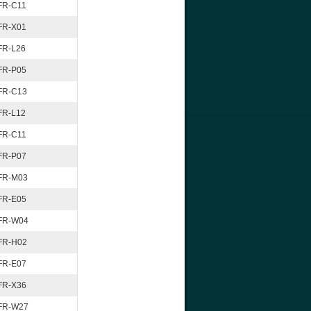
FR-C11
FR-X01
FR-L26
FR-P05
FR-C13
FR-L12
FR-C11
FR-P07
FR-M03
FR-E05
FR-W04
FR-H02
FR-E07
FR-X36
FR-W27