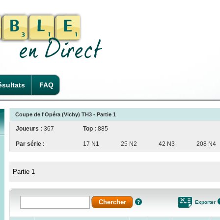
sultats
FAQ
Coupe de l'Opéra (Vichy) TH3 - Partie 1
Joueurs :
367
Top :
885
Par série :
17 N1
25 N2
42 N3
208 N4
Partie 1
Exporter