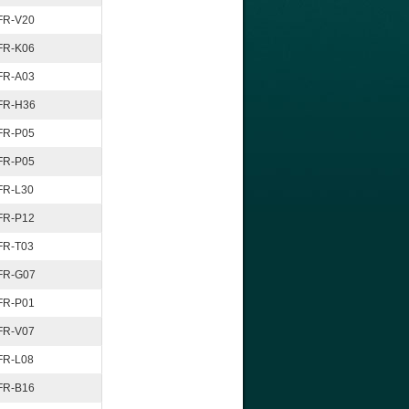
FR-V20
FR-K06
FR-A03
FR-H36
FR-P05
FR-P05
FR-L30
FR-P12
FR-T03
FR-G07
FR-P01
FR-V07
FR-L08
FR-B16