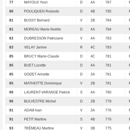
77
MAYOUX Yvon
D
4A
787
80
POULIQUEN Rolande
D
4B
785
81
BUSSY Bernard
V
2B
784
81
MOREAU Marie-Noëlle
D
4A
784
83
DUBRESSON Patriciane
V
4A
783
83
VELAY Janine
R
4C
783
85
BRUCY Marie-Claude
D
4C
781
85
BUET Lucette
D
4A
781
85
GOIZET Annette
D
3A
781
85
MATHIOTTE Dominique
V
2B
781
89
LAURENT-VARANGE Patrick
S
4A
780
90
BULVESTRE Michel
D
2B
778
91
ADAM Ivan
V
3A
776
91
PETIT Martine
S
4B
776
93
TRÉMEAU Martine
V
3B
775