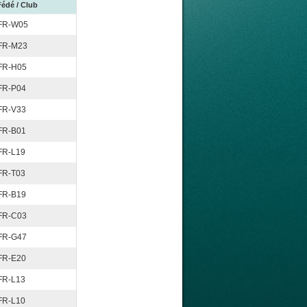
Fédé / Club
FR-W05
FR-M23
FR-H05
FR-P04
FR-V33
FR-B01
FR-L19
FR-T03
FR-B19
FR-C03
FR-G47
FR-E20
FR-L13
FR-L10