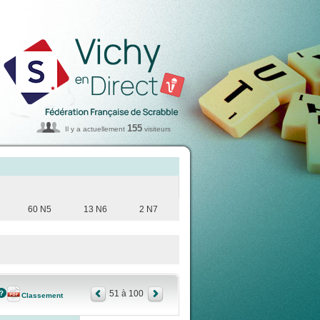
155
Il y a actuellement
visiteurs
60 N5
13 N6
2 N7
51 à 100
Classement