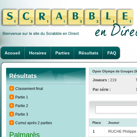
Accueil
Horaires
Parties
Résultats
FAQ
Open Olympe de Gouges (Mo
Résultats
Joueurs :
219
Classement final
Par série :
Partie 1
Partie 2
Partie 3
Place
Joueur
Cumul après 2 parties
1
RUCHE Philippe
Palmarès