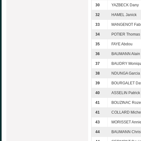
30
YAZBECK Dany
32
HAMEL Janick
33
MANGENOT Fab
34
POTIER Thomas
35
FAYE Abdou
36
BAUMANN Alain
37
BAUDRY Moniq
38
NDUNGA Garcia
39
BOURGALET Da
40
ASSELIN Patrick
41
BOUZINAC Roze
41
COLLARD Miche
43
MORISSET Annie
44
BAUMANN Christ