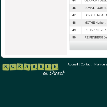
44
GERMONT Davi
46
BONA ETOUMBE G
47
FONKEU NGAHAN
48
MOTHE Norbert
49
REHSPRINGER M
50
REIFENBERG Je
Accueil
|
Contact
|
Plan du s