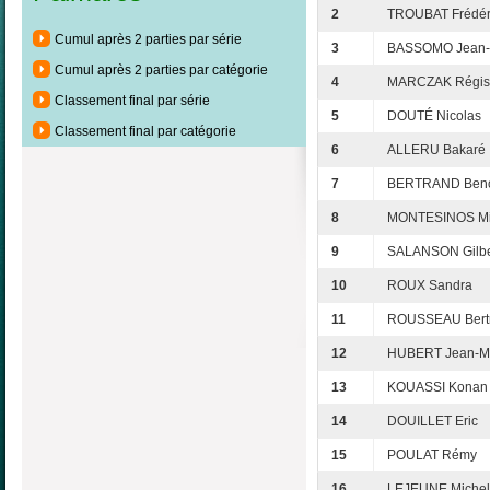
2
TROUBAT Frédér
Cumul après 2 parties par série
3
BASSOMO Jean-
Cumul après 2 parties par catégorie
4
MARCZAK Régis
Classement final par série
5
DOUTÉ Nicolas
Classement final par catégorie
6
ALLERU Bakaré
7
BERTRAND Beno
8
MONTESINOS Mi
9
SALANSON Gilbe
10
ROUX Sandra
11
ROUSSEAU Bert
12
HUBERT Jean-Mi
13
KOUASSI Konan 
14
DOUILLET Eric
15
POULAT Rémy
16
LEJEUNE Michel