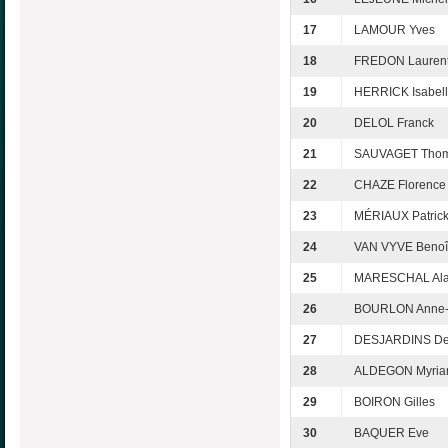
17
LAMOUR Yves
18
FREDON Lauren
19
HERRICK Isabel
20
DELOL Franck
21
SAUVAGET Tho
22
CHAZE Florence
23
MÉRIAUX Patric
24
VAN VYVE Benoî
25
MARESCHAL Ala
26
BOURLON Anne-
27
DESJARDINS De
28
ALDEGON Myri
29
BOIRON Gilles
30
BAQUER Eve