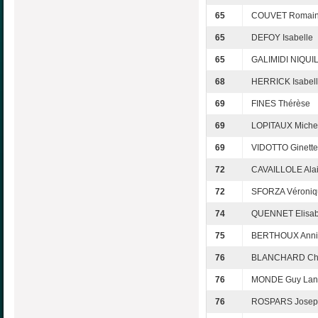
65
COUVET Romai
65
DEFOY Isabelle
65
GALIMIDI NIQUIL
68
HERRICK Isabel
69
FINES Thérèse
69
LOPITAUX Miche
69
VIDOTTO Ginette
72
CAVAILLOLE Ala
72
SFORZA Véroniq
74
QUENNET Elisab
75
BERTHOUX Anni
76
BLANCHARD Chr
76
MONDE Guy Lan
76
ROSPARS Josep