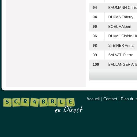
94
BAUMANN Christ
94
DUPAS Thierry
96
BOEUF Albert
96
DUVAL Gisèle-H
98
STEINER Anna
99
SALVATI Pierre
100
BALLANGER Arle
Accueil
|
Contact
|
Plan du s