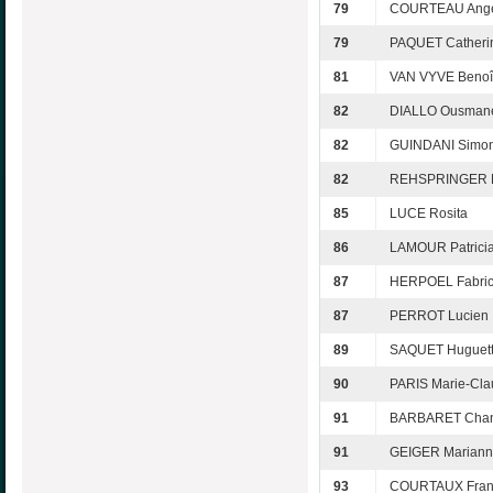
79
COURTEAU Ang
79
PAQUET Catheri
81
VAN VYVE Benoî
82
DIALLO Ousmane
82
GUINDANI Simo
82
REHSPRINGER M
85
LUCE Rosita
86
LAMOUR Patrici
87
HERPOEL Fabri
87
PERROT Lucien
89
SAQUET Huguet
90
PARIS Marie-Cl
91
BARBARET Chan
91
GEIGER Marian
93
COURTAUX Fran