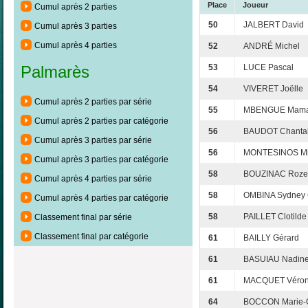
Place
Joueur
Cumul après 2 parties
50
JALBERT David
Cumul après 3 parties
Cumul après 4 parties
52
ANDRÉ Michel
53
LUCE Pascal
Palmarès
54
VIVERET Joëlle
Cumul après 2 parties par série
55
MBENGUE Mam
Cumul après 2 parties par catégorie
56
BAUDOT Chanta
Cumul après 3 parties par série
56
MONTESINOS Mi
Cumul après 3 parties par catégorie
58
BOUZINAC Roze
Cumul après 4 parties par série
58
OMBINA Sydney 
Cumul après 4 parties par catégorie
58
PAILLET Clotilde
Classement final par série
Classement final par catégorie
61
BAILLY Gérard
61
BASUIAU Nadin
61
MACQUET Véron
64
BOCCON Marie-G