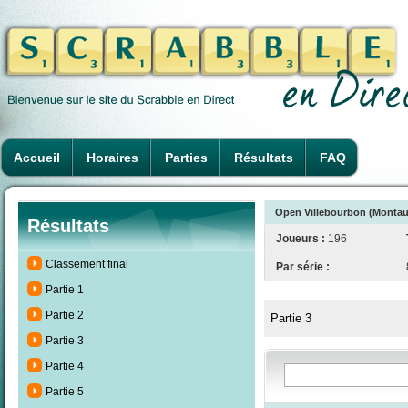
Accueil
Horaires
Parties
Résultats
FAQ
Open Villebourbon (Montaub
Résultats
Joueurs :
196
Classement final
Par série :
Partie 1
Partie 2
Partie 3
Partie 3
Partie 4
Partie 5