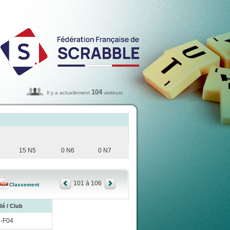
104
Il y a actuellement
visiteurs
15 N5
0 N6
0 N7
101 à 106
Classement
dé / Club
-F04