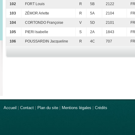
102
FORT Louis
R
5B
2122
FR
103
ZÉMOR Arlette
R
5A
2104
FR
104
CORTONDO Françoise
V
5D
2101
FR
105
PIERI Isabelle
S
2A
1843
FR
106
POUSSARDIN Jacqueline
R
4C
707
FR
Accueil
|
Contact
|
Plan du site
|
Mentions légales
|
Crédits