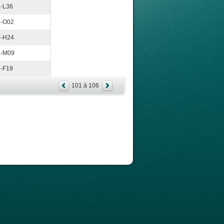
-L36
-O02
-H24
-M09
-F19
101 à 106