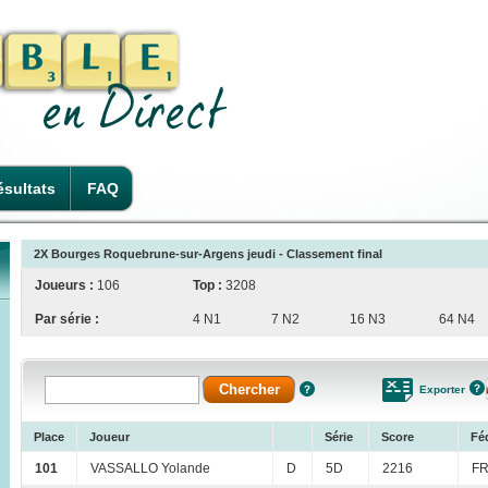
sultats
FAQ
2X Bourges Roquebrune-sur-Argens jeudi - Classement final
Joueurs :
106
Top :
3208
Par série :
4 N1
7 N2
16 N3
64 N4
Exporter
Place
Joueur
Série
Score
Fé
101
VASSALLO Yolande
D
5D
2216
FR