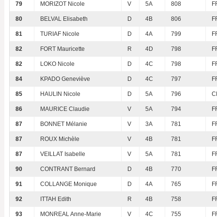
79
MORIZOT Nicole
V
5A
808
F
80
BELVAL Elisabeth
D
4B
806
F
81
TURIAF Nicole
D
4A
799
F
82
FORT Mauricette
R
4D
798
F
82
LOKO Nicole
D
4C
798
F
84
KPADO Geneviève
D
4C
797
F
85
HAULIN Nicole
D
5A
796
C
86
MAURICE Claudie
V
5A
794
F
87
BONNET Mélanie
V
3A
781
F
87
ROUX Michèle
V
4B
781
F
87
VEILLAT Isabelle
V
5A
781
F
90
CONTRANT Bernard
D
4B
770
F
91
COLLANGE Monique
D
4A
765
F
92
ITTAH Edith
R
4B
758
F
93
MONREAL Anne-Marie
V
4C
755
F