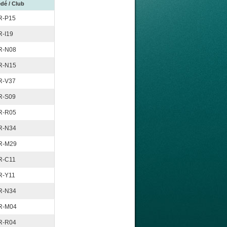
dé / Club
R-P15
R-I19
R-N08
R-N15
R-V37
R-S09
R-R05
R-N34
R-M29
R-C11
R-Y11
R-N34
R-M04
R-R04