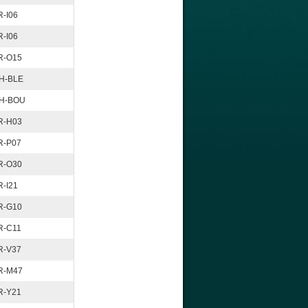
R-I06
R-I06
R-O15
H-BLE
H-BOU
R-H03
R-P07
R-O30
R-I21
R-G10
R-C11
R-V37
R-M47
R-Y21