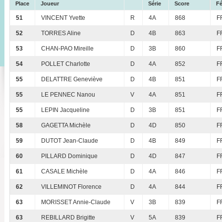
Place
Joueur
Série
Score
Fé
51
VINCENT Yvette
R
4A
868
F
52
TORRES Aline
D
4B
863
F
53
CHAN-PAO Mireille
D
3B
860
F
54
POLLET Charlotte
D
4A
852
F
55
DELATTRE Geneviève
D
4B
851
F
55
LE PENNEC Nanou
V
4A
851
F
55
LEPIN Jacqueline
D
3B
851
F
58
GAGETTA Michèle
D
4D
850
F
59
DUTOT Jean-Claude
D
4B
849
F
60
PILLARD Dominique
D
4D
847
F
61
CASALE Michèle
D
4A
846
F
62
VILLEMINOT Florence
D
4A
844
F
63
MORISSET Annie-Claude
V
3B
839
F
63
REBILLARD Brigitte
V
5A
839
F