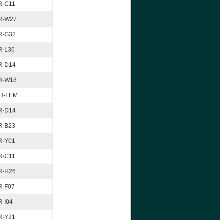
R-C11
R-W27
R-G32
R-L36
R-D14
R-W18
H-LEM
R-D14
R-B23
R-Y01
R-C11
R-H26
R-F07
R-I04
R-Y21