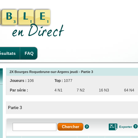
sultats
FAQ
2X Bourges Roquebrune-sur-Argens jeudi - Partie 3
Joueurs :
106
Top :
1077
Par série :
4 N1
7 N2
16 N3
64 N4
Partie 3
Exporter