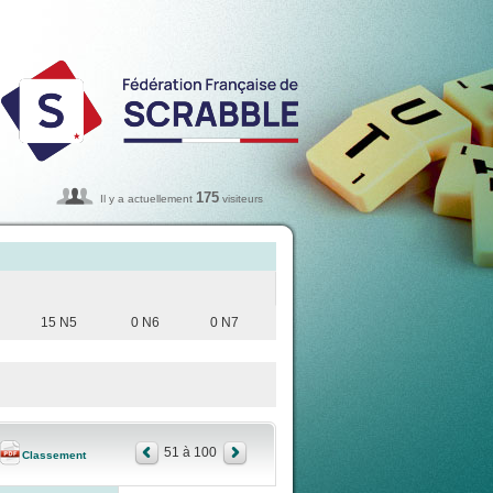
175
Il y a actuellement
visiteurs
15 N5
0 N6
0 N7
51 à 100
Classement