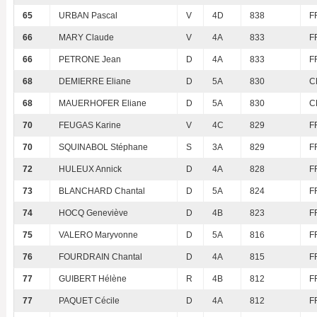
65
URBAN Pascal
V
4D
838
F
66
MARY Claude
V
4A
833
F
66
PETRONE Jean
D
4A
833
F
68
DEMIERRE Eliane
D
5A
830
C
68
MAUERHOFER Eliane
D
5A
830
C
70
FEUGAS Karine
V
4C
829
F
70
SQUINABOL Stéphane
S
3A
829
F
72
HULEUX Annick
D
4A
828
F
73
BLANCHARD Chantal
D
5A
824
F
74
HOCQ Geneviève
D
4B
823
F
75
VALERO Maryvonne
D
5A
816
F
76
FOURDRAIN Chantal
D
4A
815
F
77
GUIBERT Hélène
R
4B
812
F
77
PAQUET Cécile
D
4A
812
F