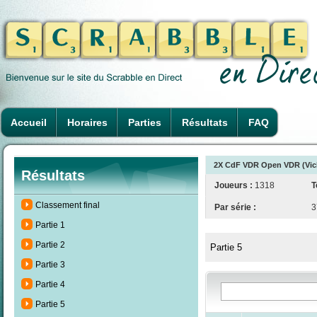
Accueil
Horaires
Parties
Résultats
FAQ
2X CdF VDR Open VDR (Vichy
Résultats
Joueurs :
1318
T
Classement final
Par série :
3
Partie 1
Partie 2
Partie 5
Partie 3
Partie 4
Partie 5