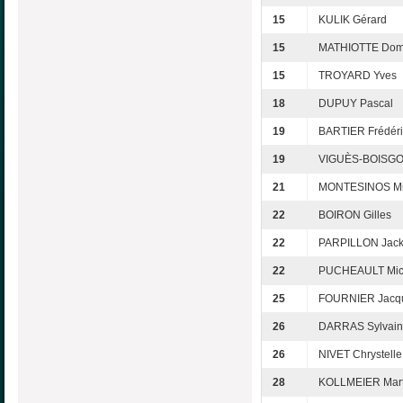
15
KULIK Gérard
15
MATHIOTTE Dom
15
TROYARD Yves
18
DUPUY Pascal
19
BARTIER Frédéri
19
VIGUÈS-BOISGO
21
MONTESINOS Mi
22
BOIRON Gilles
22
PARPILLON Jack
22
PUCHEAULT Mic
25
FOURNIER Jacq
26
DARRAS Sylvai
26
NIVET Chrystelle
28
KOLLMEIER Mart