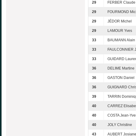
29
FERBER Claude
29
FOURMOND Mic
29
JÉDOR Michel
29
LAMOUR Yves
33
BAUMANN Alain
33
FAULCONNIER Je
33
GUIDARD Laure
36
DELIME Martine
36
GASTON Daniel
36
GUIGNARD Chri
39
TARRIN Dominiq
40
CARREZ Elisabe
40
COSTA Jean-Yve
40
JOLY Christine
43
AUBERT Josian