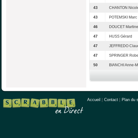
43
CHANTON Nicol
43
POTEMSKI Marc
46
DOUCET Martin
47
HUSS Gérard
47
JEFFREDO Clau
47
SPRINGER Robe
50
BIANCHI Anne-M
Accueil
|
Contact
|
Plan du s