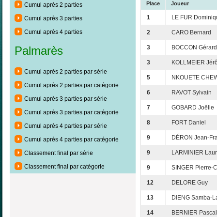
Place
Joueur
Cumul après 2 parties
1
LE FUR Dominiq
Cumul après 3 parties
Cumul après 4 parties
2
CARO Bernard
3
BOCCON Gérard
Palmarès
3
KOLLMEIER Jér
Cumul après 2 parties par série
5
NKOUETE CHEWA
Cumul après 2 parties par catégorie
6
RAVOT Sylvain
Cumul après 3 parties par série
7
GOBARD Joëlle
Cumul après 3 parties par catégorie
8
FORT Daniel
Cumul après 4 parties par série
9
DÉRON Jean-Fra
Cumul après 4 parties par catégorie
9
LARMINIER Laur
Classement final par série
Classement final par catégorie
9
SINGER Pierre-
12
DELORE Guy
13
DIENG Samba-L
14
BERNIER Pascal