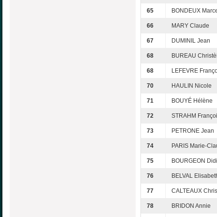
65
BONDEUX Marce
66
MARY Claude
67
DUMINIL Jean
68
BUREAU Christè
68
LEFEVRE Franço
70
HAULIN Nicole
71
BOUYÉ Hélène
72
STRAHM Franço
73
PETRONE Jean
74
PARIS Marie-Cl
75
BOURGEON Didi
76
BELVAL Elisabet
77
CALTEAUX Chris
78
BRIDON Annie