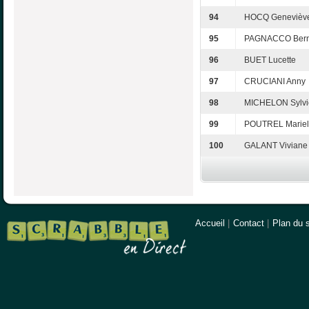
94
HOCQ Genevièv
95
PAGNACCO Bern
96
BUET Lucette
97
CRUCIANI Anny
98
MICHELON Sylvi
99
POUTREL Mariel
100
GALANT Viviane
Accueil
|
Contact
|
Plan du s