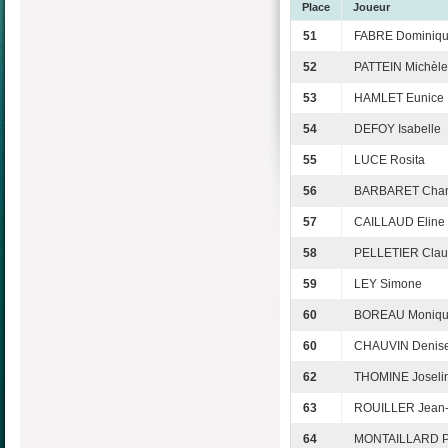
Place
Joueur
51
FABRE Dominiq
52
PATTEIN Michèle
53
HAMLET Eunice
54
DEFOY Isabelle
55
LUCE Rosita
56
BARBARET Chan
57
CAILLAUD Eline
58
PELLETIER Cla
59
LEY Simone
60
BOREAU Moniq
60
CHAUVIN Denis
62
THOMINE Joseli
63
ROUILLER Jean-
64
MONTAILLARD Pa