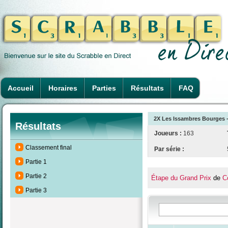
Accueil
Horaires
Parties
Résultats
FAQ
2X Les Issambres Bourges -
Résultats
Joueurs :
163
Classement final
Par série :
Partie 1
Partie 2
Étape du Grand Prix
de
C
Partie 3