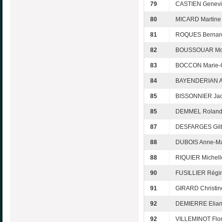
79
CASTIEN Genevi
80
MICARD Martine
81
ROQUES Bernar
82
BOUSSOUAR Mo
83
BOCCON Marie-G
84
BAYENDERIAN A
85
BISSONNIER Jac
85
DEMMEL Rolan
87
DESFARGES Gilb
88
DUBOIS Anne-Ma
88
RIQUIER Michell
90
FUSILLIER Régi
91
GIRARD Christin
92
DEMIERRE Elia
92
VILLEMINOT Flo