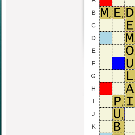
A
B
C
D
E
F
G
H
I
J
K