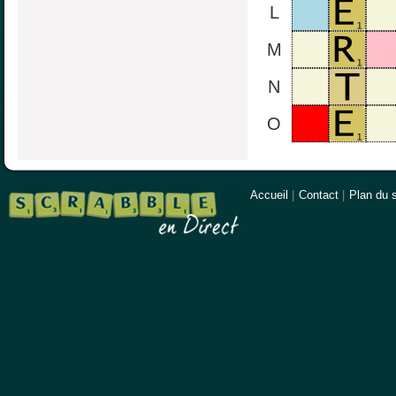
L
M
N
O
Accueil
|
Contact
|
Plan du s