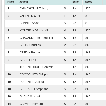
Place
Joueur
Série
Score
1
CHINCHOLLE Thierry
S
1A
876
2
VALENTIN Simon
E
1A
874
3
BONNET Anaël
S
2A
870
3
MONTESINOS Michèle
V
1B
870
5
CHAVANNE Jean-Baptiste
S
1B
869
6
GÉHIN Christian
V
2B
868
7
CREPIN Bernard
S
1B
867
8
IMBERT Eric
S
1A
866
8
TOURNEDOUET Corentin
J
1A
866
10
COCCOLUTO Philippe
S
1A
865
10
FOURNIER Jacques
S
1A
865
10
GEERAERT Stéphane
S
2A
865
10
OLAMA Vincent
S
1B
865
14
CLAVIER Bernard
S
2A
864