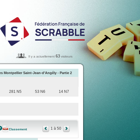
63
Il y a actuellement
visiteurs
Montpellier Saint-Jean-d’Angély - Partie 2
281 N5
53 N6
14 N7
1 à 50
Classement