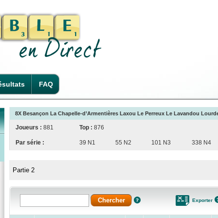
sultats
FAQ
8X Besançon La Chapelle-d’Armentières Laxou Le Perreux Le Lavandou Lourdes 
Joueurs :
881
Top :
876
Par série :
39 N1
55 N2
101 N3
338 N4
Partie 2
Exporter