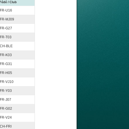
Fédé / Club
FR-U16
FR-MJ09
FR-G27
FR-T03
CH-BLE
FR-K03
FR-G31
FR-H05
FR-VJ10
FR-Y03
FR-J07
FR-G02
FR-V24
CH-FRI