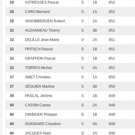
29
ASTRESSES Pascal
S
1B
852
29
CARO Bernard
S
1A
852
29
VANOBBERGEN Robert
V
2A
852
32
AUZANNEAU Thierry
S
3B
851
32
DELILLE Jean-Marie
V
2A
851
32
FRITSCH Pascal
S
1B
851
32
GRAFFION Pascal
S
1B
851
32
TORRES Michel
V
3A
851
37
AMET Christian
V
1A
850
37
SÉGUIER Martine
S
3B
850
39
PASCAL Jérôme
S
1B
849
40
CASSIN Carole
S
2A
848
40
DIRINGER Philippe
D
1B
848
40
GUIGNARD Claudine
V
4A
848
40
JACQUES Alain
S
2A
848