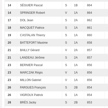
14
SÉGUIER Pascal
S
1B
864
14
SPRINGER Robert
V
1A
864
17
DOL Jean
S
2A
862
18
MACQUET Patrice
S
1A
861
19
CASTALAN Thierry
S
1A
860
20
BATTEFORT Maxime
S
1A
858
21
BAILLY Gérard
V
2A
857
21
LANDEAU Jérôme
S
2A
857
23
BERNIER Pascal
S
1A
856
23
MARCZAK Régis
V
1A
856
23
MILLON Gabriel
V
1A
856
26
FARGUES François
S
2B
854
26
VIGROUX Patrick
S
1A
854
28
BRÈS Jacky
S
2B
853