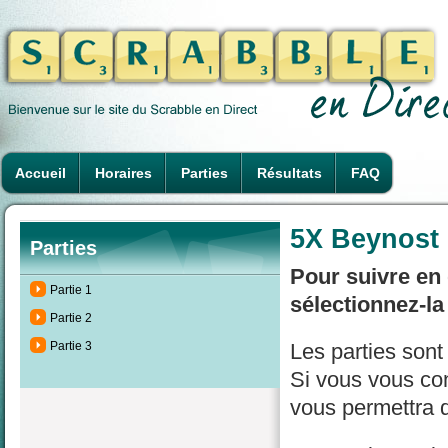
Accueil
Horaires
Parties
Résultats
FAQ
5X Beynost 
Parties
Pour suivre en 
Partie 1
sélectionnez-la
Partie 2
Partie 3
Les parties son
Si vous vous con
vous permettra d