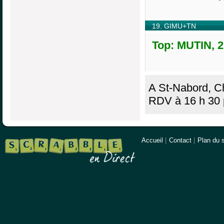
19. GIMU+TN
Top: MUTIN, 2
A St-Nabord, C
RDV à 16 h 30 p
Accueil
|
Contact
|
Plan du s