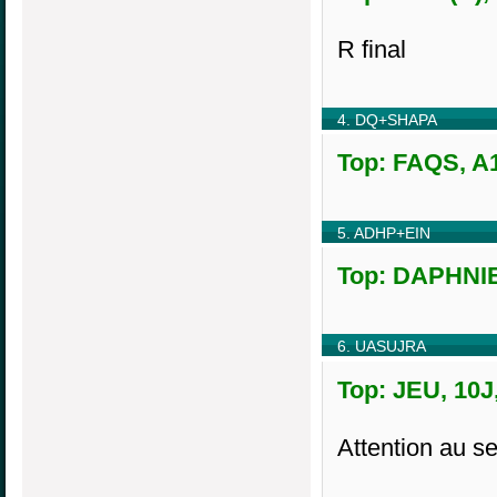
R final
4. DQ+SHAPA
Top: FAQS, A1
5. ADHP+EIN
Top: DAPHNIE
6. UASUJRA
Top: JEU, 10J
Attention au s