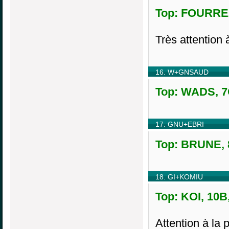
Top: FOURREZ
Très attention 
16. W+GNSAUD
Top: WADS, 7C
17. GNU+EBRI
Top: BRUNE, 8
18. GI+KOMIU
Top: KOI, 10B
Attention à la 