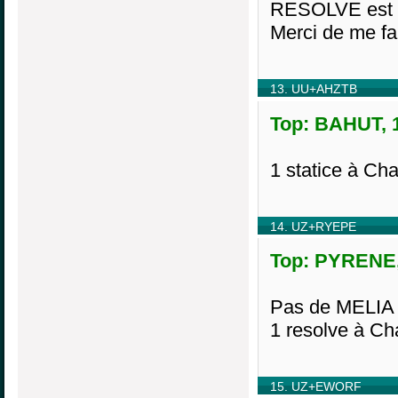
RESOLVE est u
Merci de me fa
13. UU+AHZTB
Top: BAHUT, 1
1 statice à C
14. UZ+RYEPE
Top: PYRENE, 
Pas de MELIA 
1 resolve à C
15. UZ+EWORF