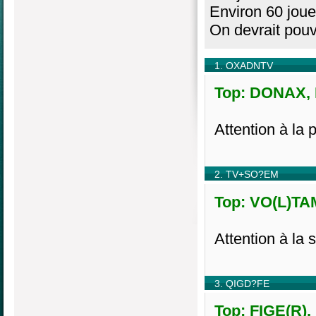
Environ 60 joue
On devrait pouv
1. OXADNTV
Top: DONAX, H
Attention à la 
2. TV+SO?EM
Top: VO(L)TAM
Attention à la s
3. QIGD?FE
Top: FIGE(R),