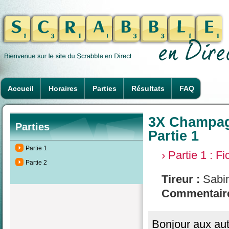
Accueil
Horaires
Parties
Résultats
FAQ
3X Champagn
Parties
Partie 1
Partie 1
› Partie 1 : F
Partie 2
Tireur :
Sabi
Commentaire
Bonjour aux aut