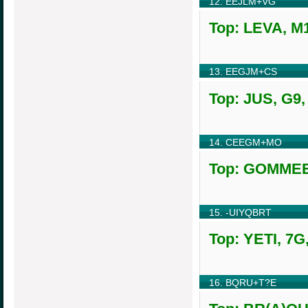
12. EEJLM+VG
Top: LEVA, M1
13. EEGJM+CS
Top: JUS, G9,
14. CEEGM+MO
Top: GOMMEES
15. -UIYQBRT
Top: YETI, 7G
16. BQRU+T?E