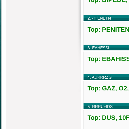
2. -ITENETN
Top: PENITENT
3. EAHESSI
Top: EBAHISS
4. AURRRZG
Top: GAZ, O2,
5. RRRU+IDS
Top: DUS, 10F