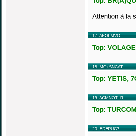
Top: BR(A)QUE
Attention à la 
17. AEOLMVO
Top: VOLAGE,
18. MO+SNCAT
Top: YETIS, 7
19. ACMNOT+R
Top: TURCOMA
20. EDEPUC?