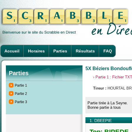
Accueil
Horaires
Parties
Résultats
FAQ
5X Béziers Bondoufl
Parties
› Partie 1 : Fichier TX
Partie 1
Tireur :
HOURTAL BR
Partie 2
Partie 3
Partie tirée à La Seyne.
Bonne partie à tous
1. DBEEPIE
Top: BIPEDE, 