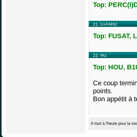
Top: PERC(I)D
21. U+FAHU
Top: FUSAT, L
22. HU
Top: HOU, B10
Ce coup termin
points.
Bon appétit à 
A tout à l'heure pour la se