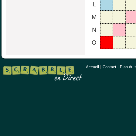
L
M
N
O
Accueil
|
Contact
|
Plan du s