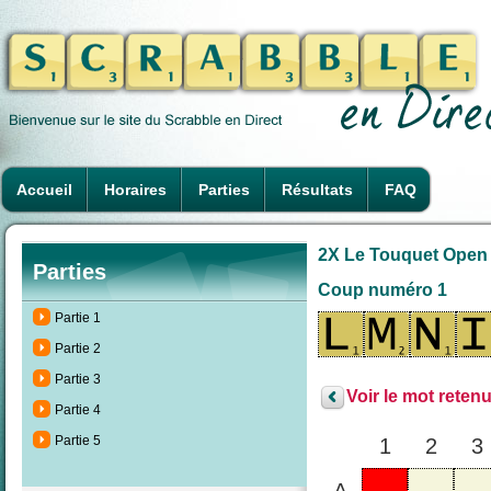
Accueil
Horaires
Parties
Résultats
FAQ
2X Le Touquet Open d
Parties
Coup numéro 1
Partie 1
Partie 2
Partie 3
Voir le mot retenu
Partie 4
Partie 5
1
2
3