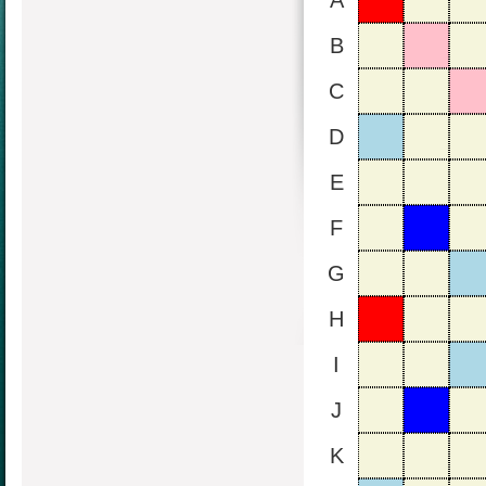
A
B
C
D
E
F
G
H
I
J
K