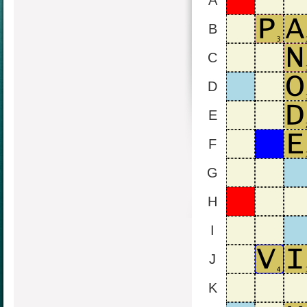
A
B
C
D
E
F
G
H
I
J
K