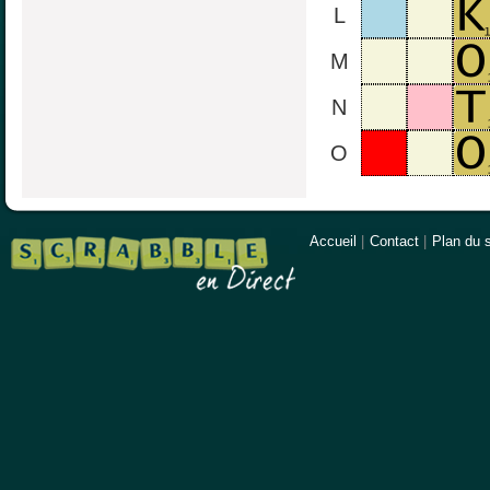
L
M
N
O
Accueil
|
Contact
|
Plan du s