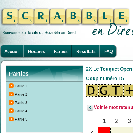
Accueil
Horaires
Parties
Résultats
FAQ
2X Le Touquet Open d
Parties
Coup numéro 15
Partie 1
Partie 2
Partie 3
Voir le mot retenu
Partie 4
Partie 5
1
2
3