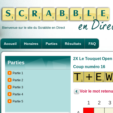
Accueil
Horaires
Parties
Résultats
FAQ
2X Le Touquet Open d
Parties
Coup numéro 16
Partie 1
Partie 2
Partie 3
Voir le mot retenu
Partie 4
Partie 5
1
2
3