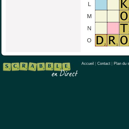
L
M
N
O
Accueil
|
Contact
|
Plan du s