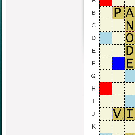
A
B
C
D
E
F
G
H
I
J
K