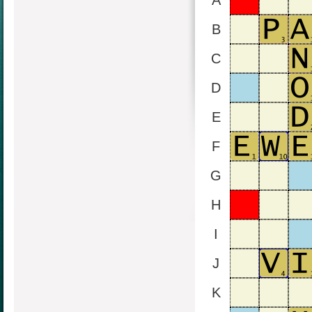
A
B
C
D
E
F
G
H
I
J
K