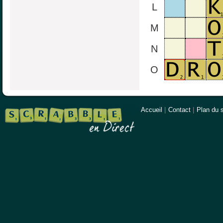
L
M
N
O
Accueil
|
Contact
|
Plan du s