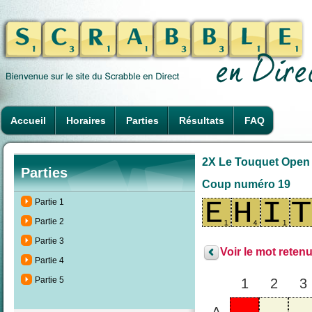
Accueil
Horaires
Parties
Résultats
FAQ
2X Le Touquet Open d
Parties
Coup numéro 19
Partie 1
Partie 2
Partie 3
Voir le mot retenu
Partie 4
Partie 5
1
2
3