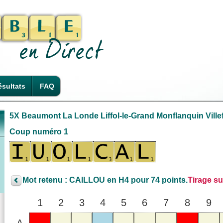
sultats
FAQ
5X Beaumont La Londe Liffol-le-Grand Monflanquin Villef
Coup numéro 1
Mot retenu : CAILLOU en H4 pour 74 points.
Tirage su
1
2
3
4
5
6
7
8
9