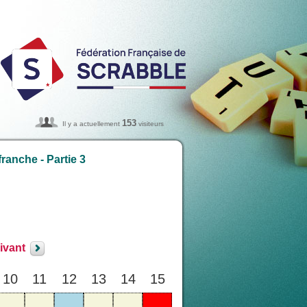
153
Il y a actuellement
visiteurs
ranche - Partie 3
ivant
10
11
12
13
14
15