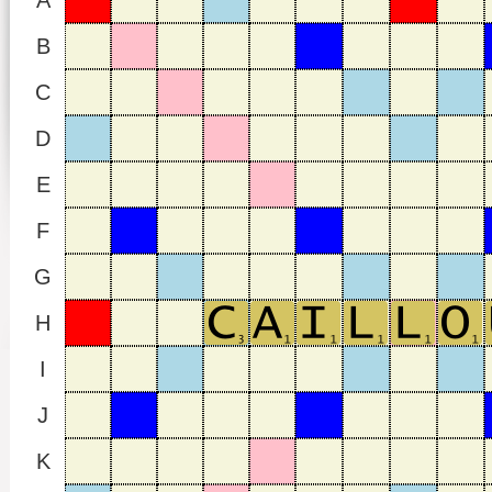
A
B
C
D
E
F
G
H
I
J
K