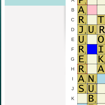
A
B
C
D
E
F
G
H
I
J
K