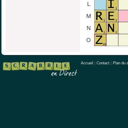
L
M
N
O
Accueil
|
Contact
|
Plan du s