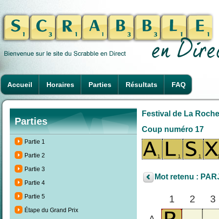
Accueil
Horaires
Parties
Résultats
FAQ
Festival de La Roche
Parties
Coup numéro 17
Partie 1
Partie 2
Partie 3
Mot retenu : PA
Partie 4
Partie 5
1
2
3
Étape du Grand Prix