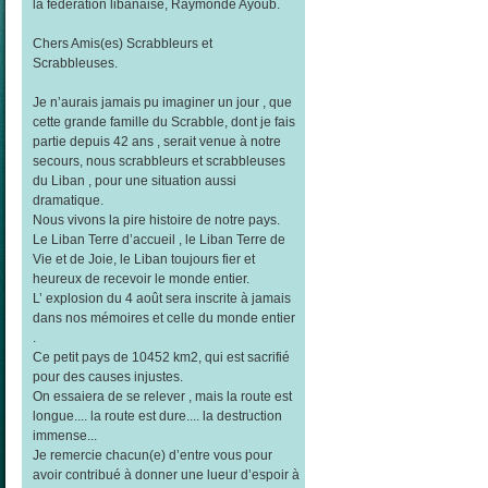
la fédération libanaise, Raymonde Ayoub.
Chers Amis(es) Scrabbleurs et
Scrabbleuses.
Je n’aurais jamais pu imaginer un jour , que
cette grande famille du Scrabble, dont je fais
partie depuis 42 ans , serait venue à notre
secours, nous scrabbleurs et scrabbleuses
du Liban , pour une situation aussi
dramatique.
Nous vivons la pire histoire de notre pays.
Le Liban Terre d’accueil , le Liban Terre de
Vie et de Joie, le Liban toujours fier et
heureux de recevoir le monde entier.
L’ explosion du 4 août sera inscrite à jamais
dans nos mémoires et celle du monde entier
.
Ce petit pays de 10452 km2, qui est sacrifié
pour des causes injustes.
On essaiera de se relever , mais la route est
longue.... la route est dure.... la destruction
immense...
Je remercie chacun(e) d’entre vous pour
avoir contribué à donner une lueur d’espoir à