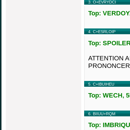
3. O+EVRYDCI
Top: VERDOYAI
4. C+ESRLOIP
Top: SPOILER,
ATTENTION A
PRONONCER
5. C+IBUIHEU
Top: WECH, 5H
6. BIIUU+RQM
Top: IMBRIQUE