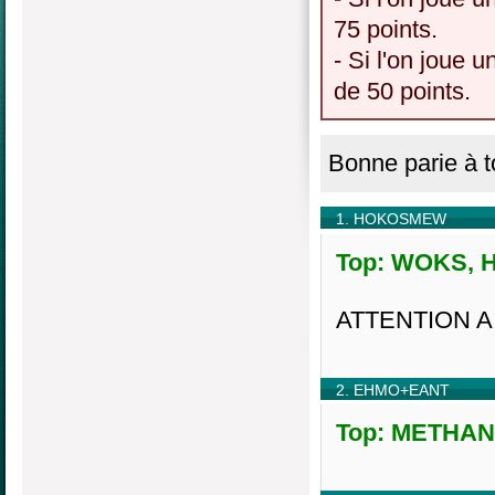
75 points.
- Si l'on joue u
de 50 points.
Bonne parie à t
1. HOKOSMEW
Top: WOKS, H5
ATTENTION A
2. EHMO+EANT
Top: METHANE