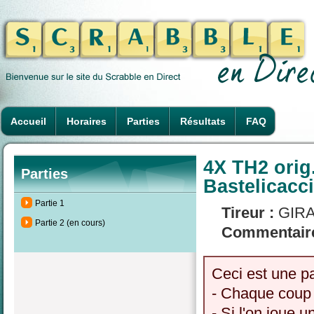
Accueil
Horaires
Parties
Résultats
FAQ
4X TH2 orig
Parties
Bastelicacci
Partie 1
Tireur :
GIRA
Partie 2 (en cours)
Commentaire
Ceci est une p
- Chaque coup 
- Si l'on joue u