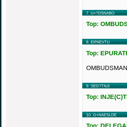
7. U+?DSNABO
Top: OMBUDS(
8. EIPAEVTU
Top: EPURATI
OMBUDSMAN 
9. SEG?TNJI
Top: INJE(C)T
10. G+NAESLDE
Top: DELEGAN