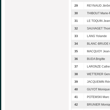
29
REYNAUD Jérô
30
THIBOUT Marie-
31
LE TOQUIN Jean
32
SAUVAGET Tho
33
LANG Yolande
34
BLANC-BRUDE C
35
MACQUOY Jean
36
BUDA Brigitte
37
LARONZE Cather
38
WETTERER Gene
39
JACQUEMIN Ré
40
GUYOT Monique
41
POTEMSKI Marc
42
BRUNIER Moniq