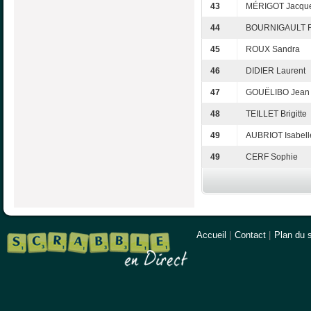
43
MÉRIGOT Jacque
44
BOURNIGAULT Fr
45
ROUX Sandra
46
DIDIER Laurent
47
GOUËLIBO Jean
48
TEILLET Brigitte
49
AUBRIOT Isabell
49
CERF Sophie
Accueil
|
Contact
|
Plan du s