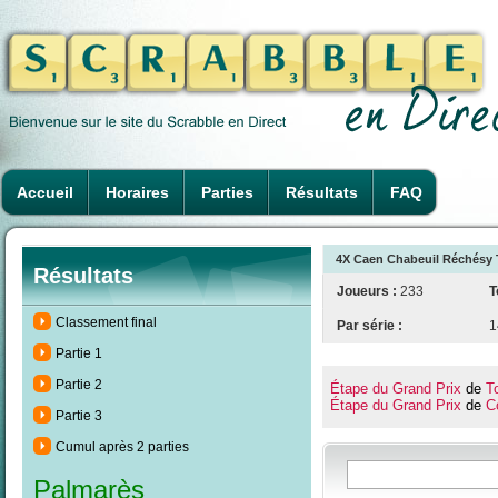
Accueil
Horaires
Parties
Résultats
FAQ
4X Caen Chabeuil Réchésy T
Résultats
Joueurs :
233
T
Classement final
Par série :
1
Partie 1
Partie 2
Étape du Grand Prix
de
T
Étape du Grand Prix
de
C
Partie 3
Cumul après 2 parties
Palmarès