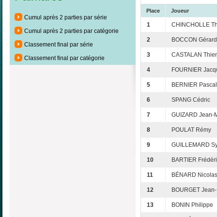
Place
Joueur
Cumul après 2 parties par série
1
CHINCHOLLE Thi
Cumul après 2 parties par catégorie
2
BOCCON Gérard
Classement final par série
3
CASTALAN Thier
Classement final par catégorie
4
FOURNIER Jacq
5
BERNIER Pascal
6
SPANG Cédric
7
GUIZARD Jean-M
8
POULAT Rémy
9
GUILLEMARD Sy
10
BARTIER Frédéri
11
BÉNARD Nicola
12
BOURGET Jean-
13
BONIN Philippe