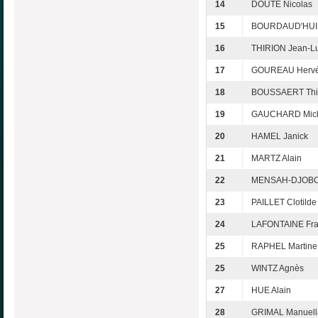
14
DOUTÉ Nicolas
15
BOURDAUD'HUI 
16
THIRION Jean-L
17
GOUREAU Herv
18
BOUSSAERT Thi
19
GAUCHARD Mick
20
HAMEL Janick
21
MARTZ Alain
22
MENSAH-DJOBOK
23
PAILLET Clotilde
24
LAFONTAINE Fra
25
RAPHEL Martine
25
WINTZ Agnès
27
HUE Alain
28
GRIMAL Manuell