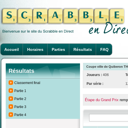
Accueil
Horaires
Parties
Résultats
FAQ
Coupe ville de Quiberon TH
Résultats
Joueurs :
406
T
Classement final
Par série :
1
Partie 1
Partie 2
Étape du Grand Prix
rempo
Partie 3
Partie 4