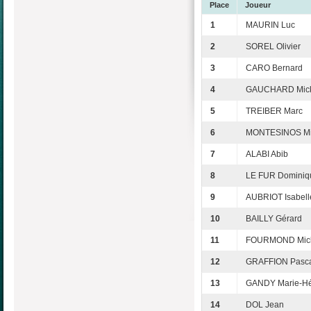
Place
Joueur
1
MAURIN Luc
2
SOREL Olivier
3
CARO Bernard
4
GAUCHARD Mick
5
TREIBER Marc
6
MONTESINOS Mi
7
ALABI Abib
8
LE FUR Dominiq
9
AUBRIOT Isabell
10
BAILLY Gérard
11
FOURMOND Mic
12
GRAFFION Pasc
13
GANDY Marie-H
14
DOL Jean