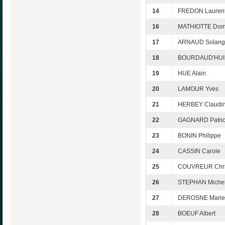
14
FREDON Lauren
16
MATHIOTTE Dom
17
ARNAUD Solang
18
BOURDAUD'HUI 
19
HUE Alain
20
LAMOUR Yves
21
HERBEY Claudi
22
GAGNARD Patri
23
BONIN Philippe
24
CASSIN Carole
25
COUVREUR Chri
26
STEPHAN Miche
27
DEROSNE Marie
28
BOEUF Albert