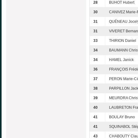
28
BUHOT Hubert
30
CANIVEZ Marie-F
31
QUÉNEAU Jocel
31
VIVERET Bernar
33
THIRION Daniel
34
BAUMANN Christ
34
HAMEL Janick
36
FRANÇOIS Frédé
37
PERON Marie-Cé
38
PARPILLON Jack
39
MEURDRA Christ
40
LAUBRETON Fra
41
BOULAY Bruno
41
SQUINABOL Sté
43
CHABOUTY Clau