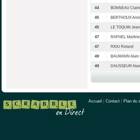
44
BONNEAU Clair
45
BERTHOUX Anni
45
LE TOQUIN Jean
47
RAPHEL Martine
47
RIOU Roland
49
BAUMANN Alain
49
DAUSSEUR Alai
Accueil
|
Contact
|
Plan du s