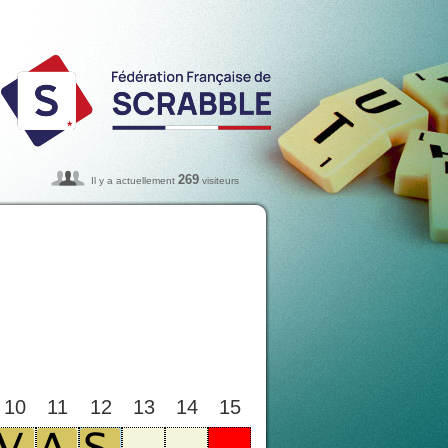
269
Il y a actuellement
visiteurs
10
11
12
13
14
15