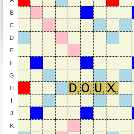
A
B
C
D
E
F
G
H
I
J
K