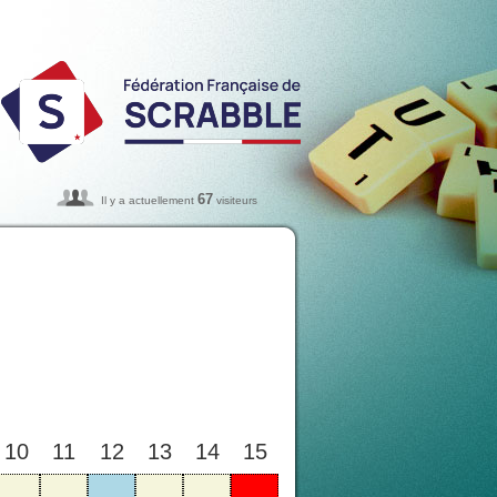
67
Il y a actuellement
visiteurs
10
11
12
13
14
15