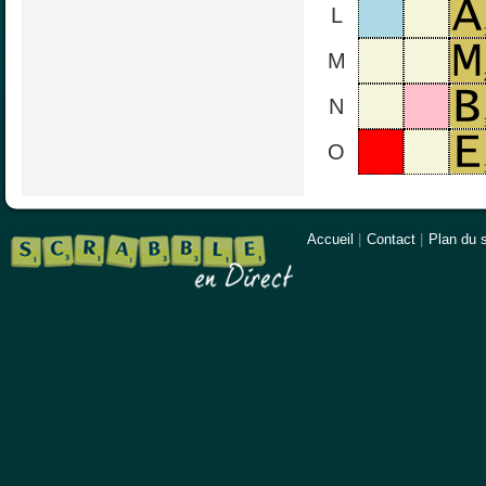
L
M
N
O
Accueil
|
Contact
|
Plan du s