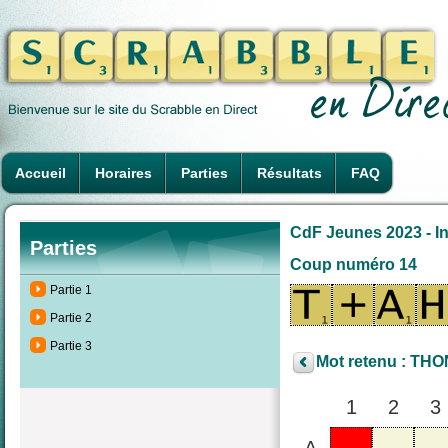
Accueil
Horaires
Parties
Résultats
FAQ
CdF Jeunes 2023 - In
Parties
Coup numéro 14
Partie 1
Partie 2
Partie 3
Mot retenu : THO
1
2
3