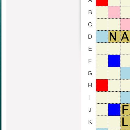
A
B
C
D
E
F
G
H
I
J
K