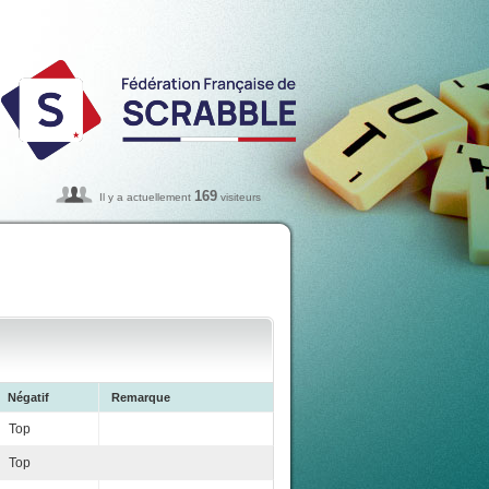
169
Il y a actuellement
visiteurs
Négatif
Remarque
Top
Top