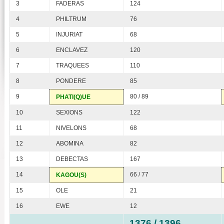
3
FADERAS
124
4
PHILTRUM
76
5
INJURIAT
68
6
ENCLAVEZ
120
7
TRAQUEES
110
8
PONDERE
85
9
80 / 89
PHATI(Q)UE
10
SEXIONS
122
11
NIVELONS
68
12
ABOMINA
82
13
DEBECTAS
167
14
66 / 77
KAGOU(S)
15
OLE
21
16
EWE
12
1376 / 1396