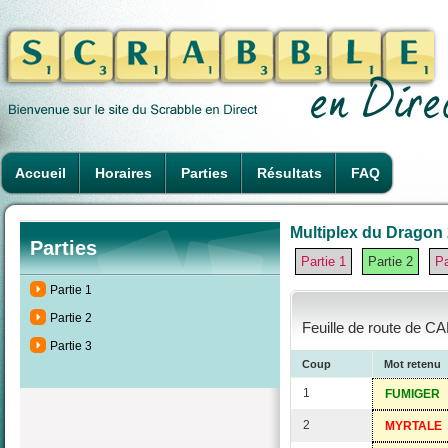
Accueil
Horaires
Parties
Résultats
FAQ
Multiplex du Dragon 2
Parties
Partie 1
Partie 2
Pa
Partie 1
Partie 2
Feuille de route de C
Partie 3
Coup
Mot retenu
1
FUMIGER
2
MYRTALE