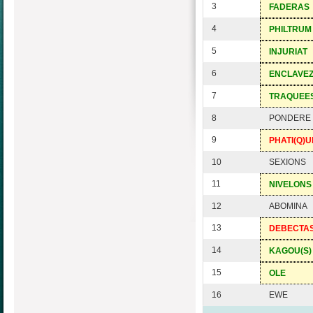
3
FADERAS
4
PHILTRUM
5
INJURIAT
6
ENCLAVE
7
TRAQUEE
8
PONDERE
9
PHATI(Q)U
10
SEXIONS
11
NIVELONS
12
ABOMINA
13
DEBECTA
14
KAGOU(S)
15
OLE
16
EWE