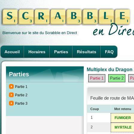
Accueil
Horaires
Parties
Résultats
FAQ
Multiplex du Dragon 2
Parties
Partie 1
Partie 2
Pa
Partie 1
Partie 2
Feuille de route de MA
Partie 3
Coup
Mot retenu
1
FUMIGER
2
MYRTALE