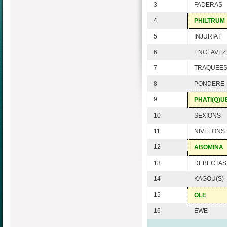
3
FADERAS
4
PHILTRUM
5
INJURIAT
6
ENCLAVEZ
7
TRAQUEE
8
PONDERE
9
PHATI(Q)U
10
SEXIONS
11
NIVELONS
12
ABOMINA
13
DEBECTAS
14
KAGOU(S)
15
OLE
16
EWE