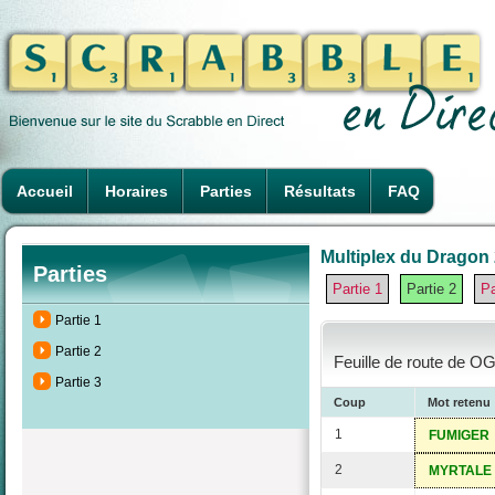
Accueil
Horaires
Parties
Résultats
FAQ
Multiplex du Dragon 2
Parties
Partie 1
Partie 2
Pa
Partie 1
Partie 2
Feuille de route de OG
Partie 3
Coup
Mot retenu
1
FUMIGER
2
MYRTALE