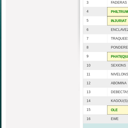
3
FADERAS
4
PHILTRU
5
INJURIAT
6
ENCLAVE
7
TRAQUEE
8
PONDERE
9
PHATI(Q)
10
SEXIONS
11
NIVELON
12
ABOMINA
13
DEBECTA
14
KAGOU(S)
15
OLE
16
EWE