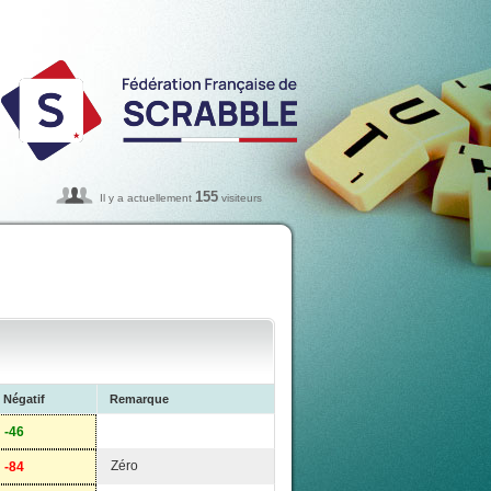
155
Il y a actuellement
visiteurs
Négatif
Remarque
-46
Zéro
-84