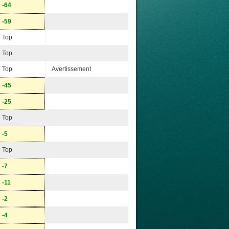
-64
-59
Top
Top
Top
Avertissement
-45
-25
Top
-5
Top
-7
-11
-2
-4