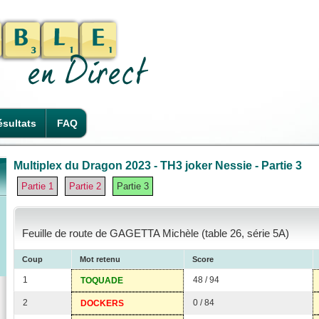
sultats
FAQ
Multiplex du Dragon 2023 - TH3 joker Nessie - Partie 3
Partie 1
Partie 2
Partie 3
Feuille de route de GAGETTA Michèle (table 26, série 5A)
Coup
Mot retenu
Score
1
48 / 94
TOQUADE
2
0 / 84
DOCKERS