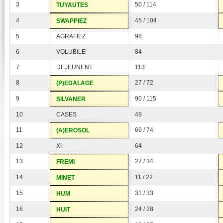
3
50 / 114
TUYAUTES
4
45 / 104
SWAPPIEZ
5
AGRAFIEZ
98
6
VOLUBILE
84
7
DEJEUNENT
113
8
27 / 72
(P)EDALAGE
9
90 / 115
SILVANER
10
CASES
49
11
69 / 74
(A)EROSOL
12
XI
64
13
27 / 34
FREMI
14
11 / 22
MINET
15
31 / 33
HUM
16
24 / 28
HUIT